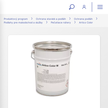
open
ope
search
mai
ation
Produktový program
Ochrana stavieb a podláh
Ochrana podláh
Podlahy pre maloobchod a služby
Pečatiace nátery
Artico Color
form
navi