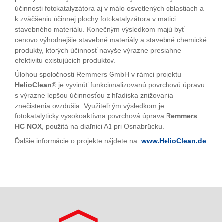
účinnosti fotokatalyzátora aj v málo osvetlených oblastiach a
k zväčšeniu účinnej plochy fotokatalyzátora v matici
stavebného materiálu. Konečným výsledkom majú byť
cenovo výhodnejšie stavebné materiály a stavebné chemické
produkty, ktorých účinnosť navyše výrazne presiahne
efektivitu existujúcich produktov.
Úlohou spoločnosti Remmers GmbH v rámci projektu
HelioClean
® je vyvinúť funkcionalizovanú povrchovú úpravu
s výrazne lepšou účinnosťou z hľadiska znižovania
znečistenia ovzdušia. Využiteľným výsledkom je
fotokatalyticky vysokoaktívna povrchová úprava
Remmers
HC NOX
, použitá na diaľnici A1 pri Osnabrücku.
Ďalšie informácie o projekte nájdete na:
www.HelioClean.de