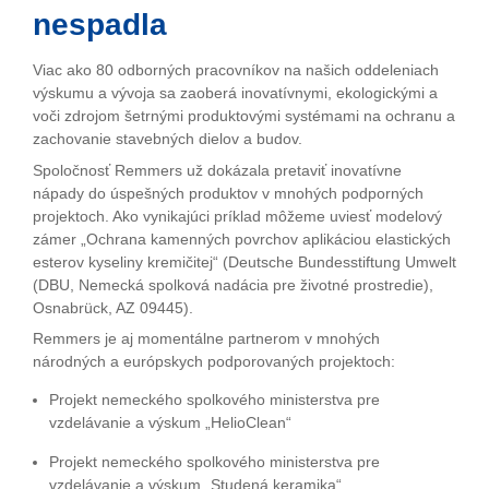
nespadla
Viac ako 80 odborných pracovníkov na našich oddeleniach
výskumu a vývoja sa zaoberá inovatívnymi, ekologickými a
voči zdrojom šetrnými produktovými systémami na ochranu a
zachovanie stavebných dielov a budov.
Spoločnosť Remmers už dokázala pretaviť inovatívne
nápady do úspešných produktov v mnohých podporných
projektoch. Ako vynikajúci príklad môžeme uviesť modelový
zámer „Ochrana kamenných povrchov aplikáciou elastických
esterov kyseliny kremičitej“ (Deutsche Bundesstiftung Umwelt
(DBU, Nemecká spolková nadácia pre životné prostredie),
Osnabrück, AZ 09445).
Remmers je aj momentálne partnerom v mnohých
národných a európskych podporovaných projektoch:
Projekt nemeckého spolkového ministerstva pre
vzdelávanie a výskum „HelioClean“
Projekt nemeckého spolkového ministerstva pre
vzdelávanie a výskum „Studená keramika“