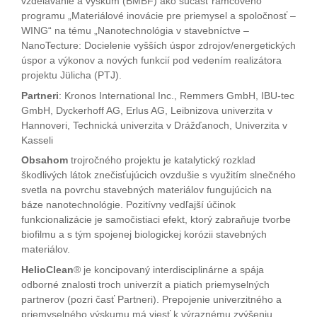
vzdelávanie a výskum (BMBF) ako súčasť rámcového
programu „Materiálové inovácie pre priemysel a spoločnosť –
WING“ na tému „Nanotechnológia v stavebníctve –
NanoTecture: Docielenie vyšších úspor zdrojov/energetických
úspor a výkonov a nových funkcií pod vedením realizátora
projektu Jülicha (PTJ).
Partneri
: Kronos International Inc., Remmers GmbH, IBU-tec
GmbH, Dyckerhoff AG, Erlus AG, Leibnizova univerzita v
Hannoveri, Technická univerzita v Drážďanoch, Univerzita v
Kasseli
Obsahom
trojročného projektu je katalytický rozklad
škodlivých látok znečisťujúcich ovzdušie s využitím slnečného
svetla na povrchu stavebných materiálov fungujúcich na
báze nanotechnológie. Pozitívny vedľajší účinok
funkcionalizácie je samočistiaci efekt, ktorý zabraňuje tvorbe
biofilmu a s tým spojenej biologickej korózii stavebných
materiálov.
HelioClean
® je koncipovaný interdisciplinárne a spája
odborné znalosti troch univerzít a piatich priemyselných
partnerov (pozri časť Partneri). Prepojenie univerzitného a
priemyselného výskumu má viesť k výraznému zvýšeniu