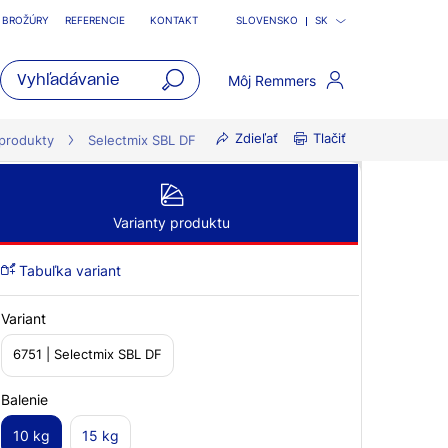
BROŽÚRY
REFERENCIE
KONTAKT
SLOVENSKO
SK
Môj Remmers
open
Zdieľať
Tlačiť
main
 produkty
Selectmix SBL DF
navigatio
Varianty produktu
Tabuľka variant
Variant
6751 | Selectmix SBL DF
Balenie
10 kg
15 kg