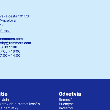
vská cesta 1011/3
Kynceľová
ko
ť trasu
k@remmers.com
avky@remmers.com
83 337 100
7:00 - 16:00
00 – 14:00
tie
Odvetvia
olácia
Remeslá
stavieb a starostlivosť o
Priemysel
cké pamiatky
Investori