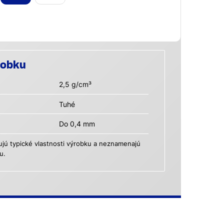
robku
2,5 g/cm³
Tuhé
Do 0,4 mm
ú typické vlastnosti výrobku a neznamenajú
u.