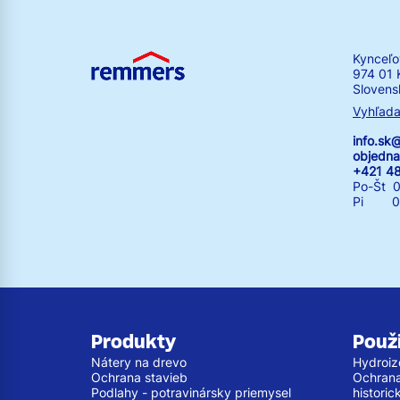
Kynceľo
974 01 
Slovens
Vyhľada
info.s
objedn
+421 4
Po-Št 0
Pi 07:
Produkty
Použi
Nátery na drevo
Hydroiz
Ochrana stavieb
Ochrana 
Podlahy - potravinársky priemysel
histori