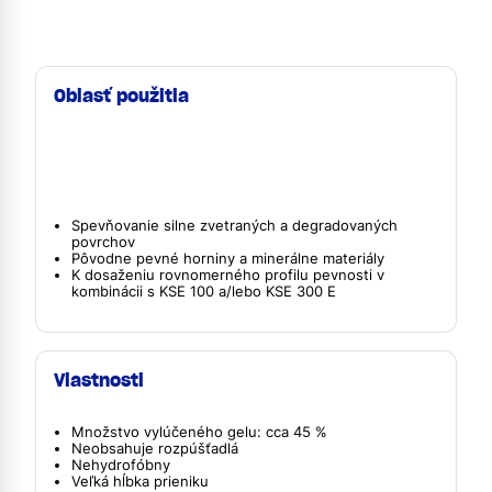
Oblasť použitia
Spevňovanie silne zvetraných a degradovaných
povrchov
Pôvodne pevné horniny a minerálne materiály
K dosaženiu rovnomerného profilu pevnosti v
kombinácii s KSE 100 a/lebo KSE 300 E
Vlastnosti
Množstvo vylúčeného gelu: cca 45 %
Neobsahuje rozpúšťadlá
Nehydrofóbny
Veľká hĺbka prieniku