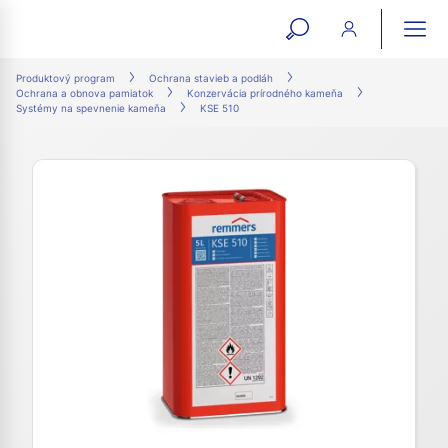
open
ope
search
mai
ation
Produktový program
Ochrana stavieb a podláh
Ochrana a obnova pamiatok
Konzervácia prírodného kameňa
form
navi
Systémy na spevnenie kameňa
KSE 510