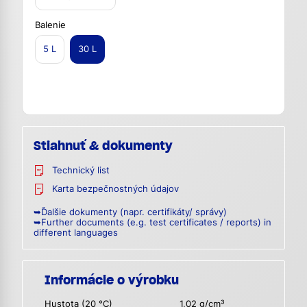
Balenie
5 L
30 L
Stiahnuť & dokumenty
Technický list
Karta bezpečnostných údajov
➥Ďalšie dokumenty (napr. certifikáty/ správy)
➥Further documents (e.g. test certificates / reports) in
different languages
Informácie o výrobku
Hustota (20 °C)
1,02 g/cm³