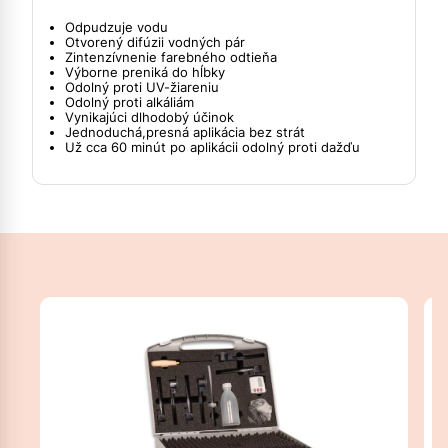
Odpudzuje vodu
Otvorený difúzii vodných pár
Zintenzívnenie farebného odtieňa
Výborne preniká do hĺbky
Odolný proti UV-žiareniu
Odolný proti alkáliám
Vynikajúci dlhodobý účinok
Jednoduchá,presná aplikácia bez strát
Už cca 60 minút po aplikácii odolný proti dažďu