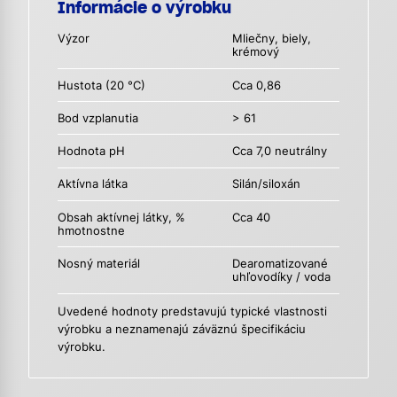
Informácie o výrobku
Výzor
Mliečny, biely,
krémový
Hustota (20 °C)
Cca 0,86
Bod vzplanutia
> 61
Hodnota pH
Cca 7,0 neutrálny
Aktívna látka
Silán/siloxán
Obsah aktívnej látky, %
Cca 40
hmotnostne
Nosný materiál
Dearomatizované
uhľovodíky / voda
Uvedené hodnoty predstavujú typické vlastnosti
výrobku a neznamenajú záväznú špecifikáciu
výrobku.