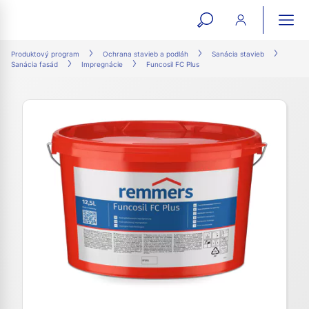
open
ope
search
mai
ation
Produktový program
Ochrana stavieb a podláh
Sanácia stavieb
Sanácia fasád
Impregnácie
Funcosil FC Plus
form
navi