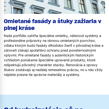
©
Omietané fasády a štuky zažiaria v
plnej kráse
Naše portfólio zahŕňa špeciálne omietky, náterové systémy a
profesionálne prípravky na obnovu omietaných povrchov,
vďaka ktorým budú fasády dlhodobo žiariť v pôvodnej kráse a
zároveň získajú spoľahlivú ochranu pred poveternostnými
vplyvmi. Pre omietané fasády s autentickým historickým
vzhľadom ponúkame špeciálne upravené produkty, ktoré
rešpektujú pôvodný charakter stavby. Renovácia a opravy
štukov zostávajú aj naďalej remeselnou prácou, no u nás vždy
nájdete presne tie správne materiály a systémy.