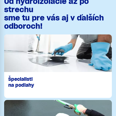
Od hydroizolácie až po
strechu
sme tu pre vás aj v ďalších
odboroch!
Špecialisti
na podlahy