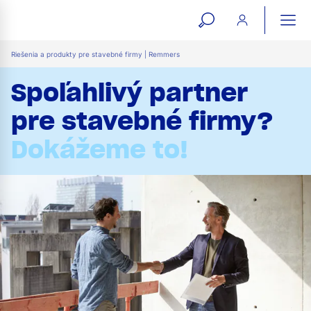
open
ope
search
mai
ation
Riešenia a produkty pre stavebné firmy | Remmers
form
navi
Spoľahlivý partner
pre stavebné firmy?
Dokážeme to!