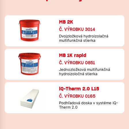
MB 2K
Č. VÝROBKU 3014
Dvojzložková hydroizolačná
multifunkčná stierka
MB 1K rapid
Č. VÝROBKU 0851
Jednozložková multifunkčná
hydroizoločná stierka
iQ-Therm 2.0 L15
Č. VÝROBKU 0165
Podhľadová doska v systéme iQ-
Therm 2.0