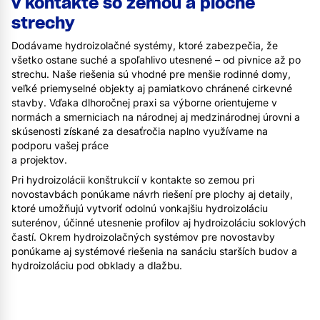
v kontakte so zemou a ploché
strechy
Dodávame hydroizolačné systémy, ktoré zabezpečia, že
všetko ostane suché a spoľahlivo utesnené – od pivnice až po
strechu. Naše riešenia sú vhodné pre menšie rodinné domy,
veľké priemyselné objekty aj pamiatkovo chránené cirkevné
stavby. Vďaka dlhoročnej praxi sa výborne orientujeme v
normách a smerniciach na národnej aj medzinárodnej úrovni a
skúsenosti získané za desaťročia naplno využívame na
podporu vašej práce
a projektov.
Pri hydroizolácii konštrukcií v kontakte so zemou pri
novostavbách ponúkame návrh riešení pre plochy aj detaily,
ktoré umožňujú vytvoriť odolnú vonkajšiu hydroizoláciu
suterénov, účinné utesnenie profilov aj hydroizoláciu soklových
častí. Okrem hydroizolačných systémov pre novostavby
ponúkame aj systémové riešenia na sanáciu starších budov a
hydroizoláciu pod obklady a dlažbu.