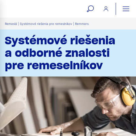
open
ope
search
mai
ation
Remeslá | Systémové riešenia pre remeslníkov | Remmers
form
navi
Systémové riešenia
a odborné znalosti
pre remeselníkov