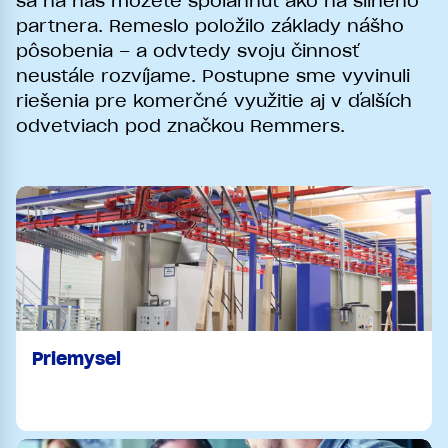
sa na nás môžete spoľahnúť ako na silného
partnera. Remeslo položilo základy nášho
pôsobenia – a odvtedy svoju činnosť
neustále rozvíjame. Postupne sme vyvinuli
riešenia pre komerčné využitie aj v ďalších
odvetviach pod značkou Remmers.
Priemysel