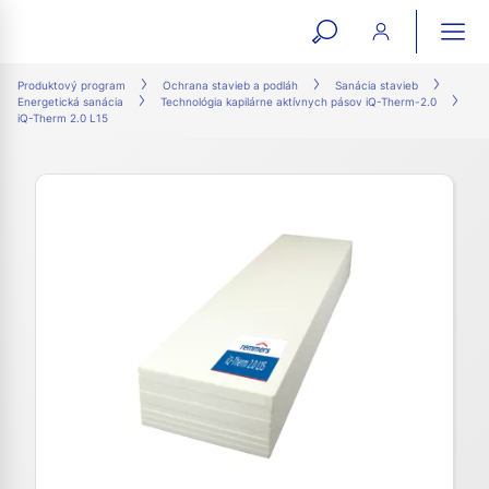
open
ope
search
mai
ation
Produktový program
Ochrana stavieb a podláh
Sanácia stavieb
Energetická sanácia
Technológia kapilárne aktívnych pásov iQ-Therm-2.0
form
navi
iQ-Therm 2.0 L15