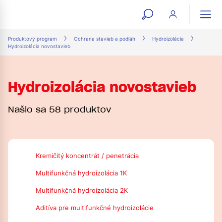
open
ope
search
mai
ation
Produktový program
Ochrana stavieb a podláh
Hydroizolácia
Hydroizolácia novostavieb
form
navi
Hydroizolácia novostavieb
Našlo sa 58 produktov
Kremičitý koncentrát / penetrácia
Multifunkčná hydroizolácia 1K
Multifunkčná hydroizolácia 2K
Aditíva pre multifunkčné hydroizolácie