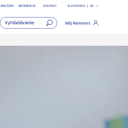
BROŽÚRY
REFERENCIE
KONTAKT
SLOVENSKO
SK
Môj Remmers
open
main
navigatio