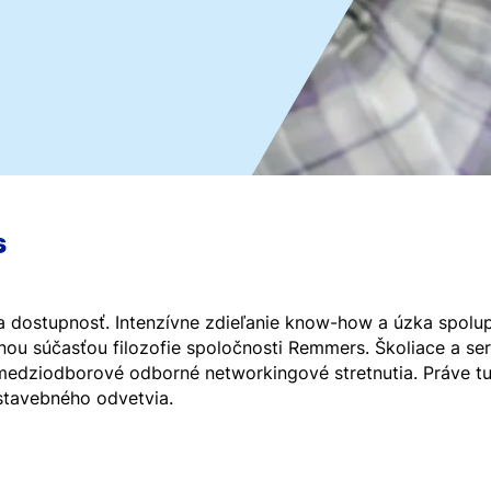
s
 a dostupnosť. Intenzívne zdieľanie know-how a úzka spolu
nou súčasťou filozofie spoločnosti Remmers. Školiace a se
medziodborové odborné networkingové stretnutia. Práve t
stavebného odvetvia.