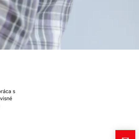
práca s
rvisné
u