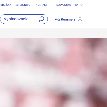
BROŽÚRY
REFERENCIE
KONTAKT
SLOVENSKO
SK
Môj Remmers
open
main
navigatio