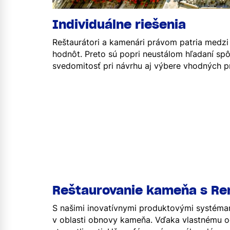
Individuálne riešenia
Reštaurátori a kamenári právom patria medzi 
hodnôt. Preto sú popri neustálom hľadaní sp
svedomitosť pri návrhu aj výbere vhodných p
Reštaurovanie kameňa s R
S našimi inovatívnymi produktovými systéma
v oblasti obnovy kameňa. Vďaka vlastnému od