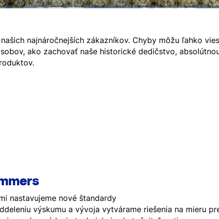
našich najnáročnejších zákazníkov. Chyby môžu ľahko viesť
ôsobov, ako zachovať naše historické dedičstvo, absolútn
roduktov.
emmers
mi nastavujeme nové štandardy
deleniu výskumu a vývoja vytvárame riešenia na mieru pr