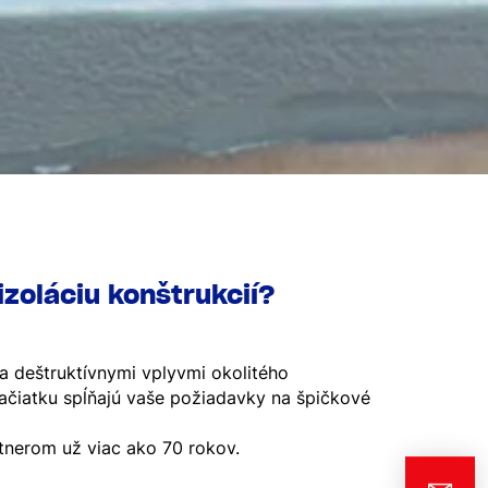
izoláciu konštrukcií?
a deštruktívnymi vplyvmi okolitého
začiatku spĺňajú vaše požiadavky na špičkové
nerom už viac ako 70 rokov.