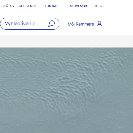
BROŽÚRY
REFERENCIE
KONTAKT
SLOVENSKO
SK
Môj Remmers
open
main
navigatio