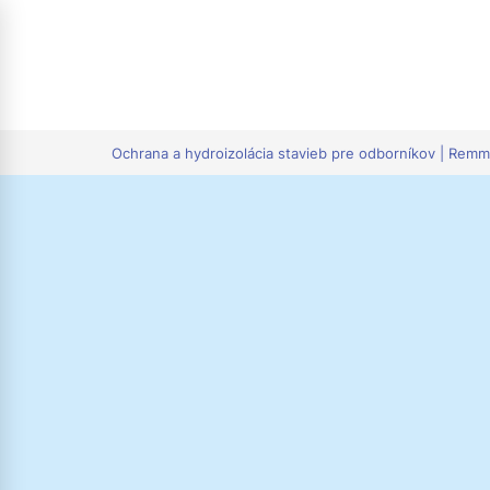
tion
Ochrana a hydroizolácia stavieb pre odborníkov | Rem