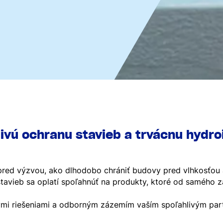
livú ochranu stavieb a trvácnu hydro
pred výzvou, ako dlhodobo chrániť budovy pred vlhkosťou 
stavieb sa oplatí spoľahnúť na produkty, ktoré od samého 
mi riešeniami a odborným zázemím vaším spoľahlivým part