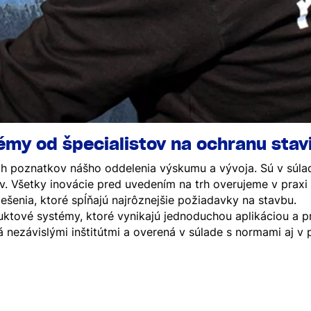
émy od špecialistov na ochranu stav
h poznatkov nášho oddelenia výskumu a vývoja. Sú v súlad
. Všetky inovácie pred uvedením na trh overujeme v praxi 
šenia, ktoré spĺňajú najrôznejšie požiadavky na stavbu.
uktové systémy, ktoré vynikajú jednoduchou aplikáciou a 
 nezávislými inštitútmi a overená v súlade s normami aj v p