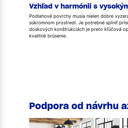
Vzhľad v harmónii s vysoký
Podlahové povrchy musia nielen dobre vyzer
súkromnom prostredí. Je potrebné splniť prí
doskových konštrukciách je preto kľúčová opt
kvalitné brúsenie.
Podpora od návrhu až