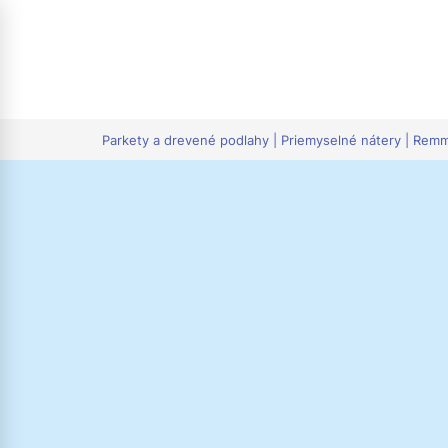
tion
Parkety a drevené podlahy | Priemyselné nátery | Rem