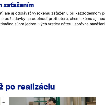
m zaťažením
ať, ale aj odolávať vysokému zaťaženiu pri každodennom 
sne požiadavky na odolnosť proti oteru, chemickému aj me
imálna súhra jednotlivých vrstiev náteru, správne nanášan
 po realizáciu