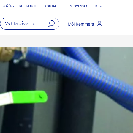
BROŽÚRY
REFERENCIE
KONTAKT
SLOVENSKO
SK
Môj Remmers
open
main
navigatio