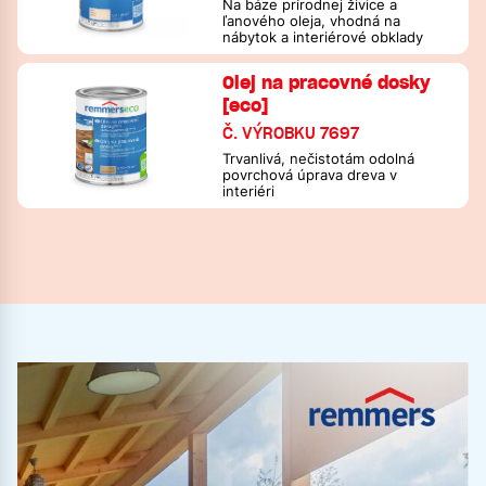
Na báze prírodnej živice a
ľanového oleja, vhodná na
nábytok a interiérové obklady
Olej na pracovné dosky
[eco]
Č. VÝROBKU 7697
Trvanlivá, nečistotám odolná
povrchová úprava dreva v
interiéri