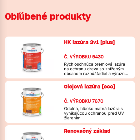
Obľúbené produkty
HK lazúra 3v1 [plus]
Č. VÝROBKU 5430
Rýchloschnúca prémiová lazúra
na ochranu dreva so zníženým
obsahom rozpúšťadiel a výraznou
ochranou pred vlhkosťou na
drevo v exteriéri
Olejová lazúra [eco]
Č. VÝROBKU 7670
Odolná, hlboko matná lazúra s
vynikajúcou ochranou pred UV
žiarením
Renovačný základ