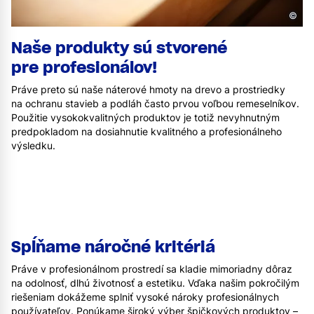
©
Naše produkty sú stvorené
pre profesionálov!
Práve preto sú naše náterové hmoty na drevo a prostriedky
na ochranu stavieb a podláh často prvou voľbou remeselníkov.
Použitie vysokokvalitných produktov je totiž nevyhnutným
predpokladom na dosiahnutie kvalitného a profesionálneho
výsledku.
Spĺňame náročné kritériá
Práve v profesionálnom prostredí sa kladie mimoriadny dôraz
na odolnosť, dlhú životnosť a estetiku. Vďaka našim pokročilým
riešeniam dokážeme splniť vysoké nároky profesionálnych
používateľov. Ponúkame široký výber špičkových produktov –