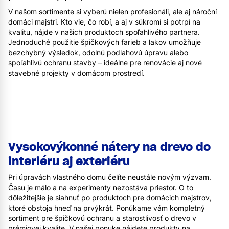
V našom sortimente si vyberú nielen profesionáli, ale aj nároční
domáci majstri. Kto vie, čo robí, a aj v súkromí si potrpí na
kvalitu, nájde v našich produktoch spoľahlivého partnera.
Jednoduché použitie špičkových farieb a lakov umožňuje
bezchybný výsledok, odolnú podlahovú úpravu alebo
spoľahlivú ochranu stavby – ideálne pre renovácie aj nové
stavebné projekty v domácom prostredí.
Vysokovýkonné nátery na drevo do
interiéru aj exteriéru
Pri úpravách vlastného domu čelíte neustále novým výzvam.
Času je málo a na experimenty nezostáva priestor. O to
dôležitejšie je siahnuť po produktoch pre domácich majstrov,
ktoré obstoja hneď na prvýkrát. Ponúkame vám kompletný
sortiment pre špičkovú ochranu a starostlivosť o drevo v
prémiovej kvalite. V našej ponuke nájdete produkty na