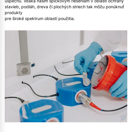
úspechu. Vďaka našim špičkovým riešeniam v oblasti ochrany
stavieb, podláh, dreva či plochých striech tak môžu ponúknuť
produkty
pre široké spektrum oblastí použitia.
©