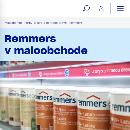
open
ope
search
mai
ation
Maloobchod | Farby, lazúry a ochrana dreva | Remmers
form
navi
Remmers
v maloobchode