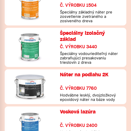
Č. VÝROBKU 1504
Špeciálny základný náter pre
zosvetlenie zvetraného a
zosiveného dreva
Špeciálny izolačný
základ
Č. VÝROBKU 3440
Špeciálny vodouriediteľný náter
zabraňujúci presakovaniu
trieslovín z dreva
Náter na podlahu 2K
Č. VÝROBKU 7760
Hodvábne lesklý, dvojzložkový
epoxidový náter na báze vody
Vosková lazúra
Č. VÝROBKU 2400