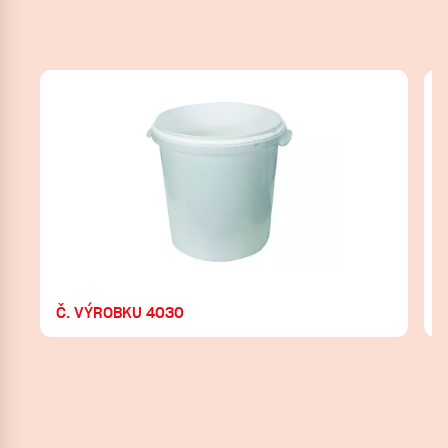
Č. VÝROBKU 4030