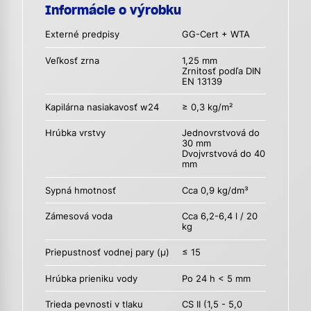
Informácie o výrobku
Externé predpisy
GG-Cert + WTA
Veľkosť zrna
1,25 mm
Zrnitosť podľa DIN
EN 13139
Kapilárna nasiakavosť w24
≥ 0,3 kg/m²
Hrúbka vrstvy
Jednovrstvová do
30 mm
Dvojvrstvová do 40
mm
Sypná hmotnosť
Cca 0,9 kg/dm³
Zámesová voda
Cca 6,2-6,4 l / 20
kg
Priepustnosť vodnej pary (µ)
≤ 15
Hrúbka prieniku vody
Po 24 h < 5 mm
Trieda pevnosti v tlaku
CS II (1,5 - 5,0