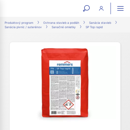
open
ope
search
mai
ation
Produktový program
Ochrana stavieb a podláh
Sanácia stavieb
Sanácia pivníc / suterénov
Sanačné omietky
SP Top rapid
form
navi