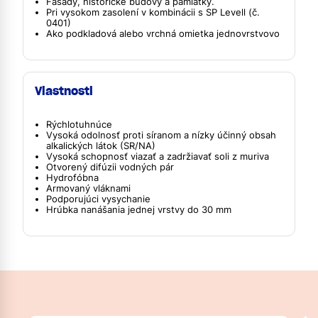
Fasády, historické budovy a pamiatky.
Pri vysokom zasolení v kombinácii s SP Levell (č.
0401)
Ako podkladová alebo vrchná omietka jednovrstvovo
Vlastnosti
Rýchlotuhnúce
Vysoká odolnosť proti síranom a nízky účinný obsah
alkalických látok (SR/NA)
Vysoká schopnosť viazať a zadržiavať soli z muriva
Otvorený difúzii vodných pár
Hydrofóbna
Armovaný vláknami
Podporujúci vysychanie
Hrúbka nanášania jednej vrstvy do 30 mm