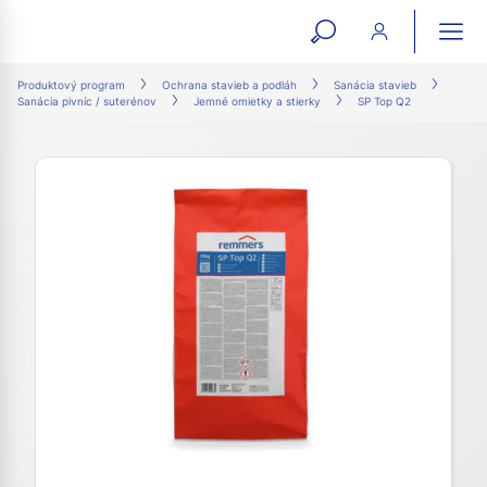
open
ope
search
mai
ation
Produktový program
Ochrana stavieb a podláh
Sanácia stavieb
Sanácia pivníc / suterénov
Jemné omietky a stierky
SP Top Q2
form
navi