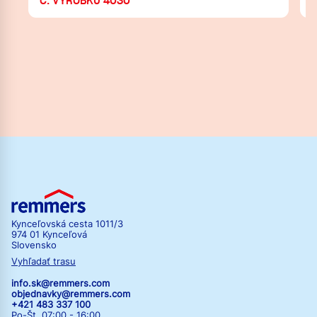
Č. VÝROBKU 4030
Kynceľovská cesta 1011/3
974 01 Kynceľová
Slovensko
Vyhľadať trasu
info.sk@remmers.com
objednavky@remmers.com
+421 483 337 100
Po-Št 07:00 - 16:00