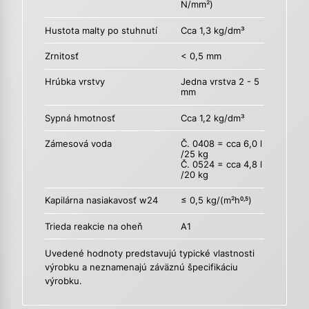
N/mm²)
Hustota malty po stuhnutí
Cca 1,3 kg/dm³
Zrnitosť
< 0,5 mm
Hrúbka vrstvy
Jedna vrstva 2 - 5
mm
Sypná hmotnosť
Cca 1,2 kg/dm³
Zámesová voda
Č. 0408 = cca 6,0 l
/25 kg
Č. 0524 = cca 4,8 l
/20 kg
Kapilárna nasiakavosť w24
≤ 0,5 kg/(m²h
)
0,5
Trieda reakcie na oheň
A1
Uvedené hodnoty predstavujú typické vlastnosti
výrobku a neznamenajú záväznú špecifikáciu
výrobku.