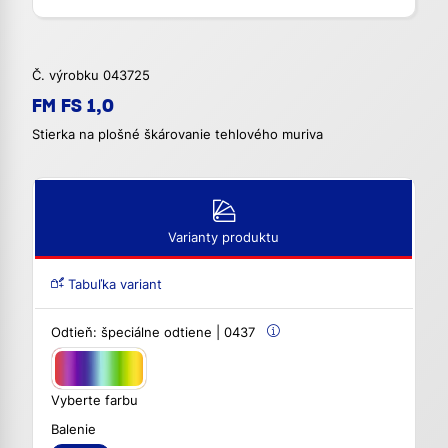
Č. výrobku 043725
FM FS 1,0
Stierka na plošné škárovanie tehlového muriva
Varianty produktu
Tabuľka variant
Odtieň:
špeciálne odtiene | 0437
Vyberte farbu
Balenie