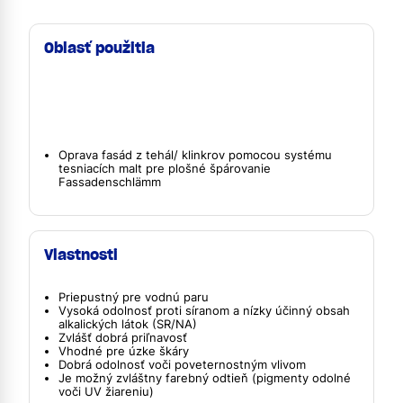
Oblasť použitia
Oprava fasád z tehál/ klinkrov pomocou systému
tesniacích malt pre plošné špárovanie
Fassadenschlämm
Vlastnosti
Priepustný pre vodnú paru
Vysoká odolnosť proti síranom a nízky účinný obsah
alkalických látok (SR/NA)
Zvlášť dobrá priľnavosť
Vhodné pre úzke škáry
Dobrá odolnosť voči poveternostným vlivom
Je možný zvláštny farebný odtieň (pigmenty odolné
voči UV žiareniu)