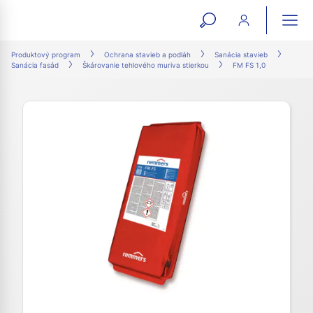
open
ope
search
mai
ation
Produktový program
Ochrana stavieb a podláh
Sanácia stavieb
Sanácia fasád
Škárovanie tehlového muriva stierkou
FM FS 1,0
form
navi