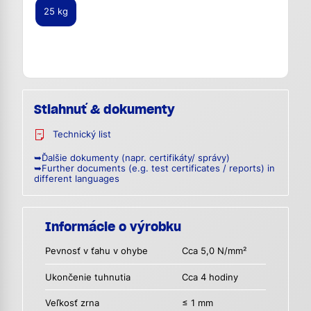
25 kg
Stiahnuť & dokumenty
Technický list
➥Ďalšie dokumenty (napr. certifikáty/ správy)
➥Further documents (e.g. test certificates / reports) in
different languages
Informácie o výrobku
Pevnosť v ťahu v ohybe
Cca 5,0 N/mm²
Ukončenie tuhnutia
Cca 4 hodiny
Veľkosť zrna
≤ 1 mm