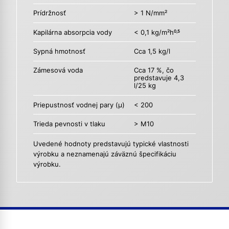
Prídržnosť
> 1 N/mm²
Kapilárna absorpcia vody
< 0,1 kg/m²h
0,5
Sypná hmotnosť
Cca 1,5 kg/l
Zámesová voda
Cca 17 %, čo
predstavuje 4,3
l/25 kg
Priepustnosť vodnej pary (µ)
< 200
Trieda pevnosti v tlaku
> M10
Uvedené hodnoty predstavujú typické vlastnosti
výrobku a neznamenajú záväznú špecifikáciu
výrobku.