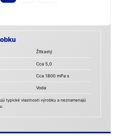
robku
Žltkastý
Cca 5,0
Cca 1800 mPa∙s
Voda
ú typické vlastnosti výrobku a neznamenajú
u.