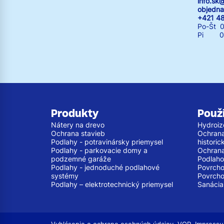
info.s
objedn
+421 4
Po-Št 0
Pi 07:
Produkty
Použi
Nátery na drevo
Hydroiz
Ochrana stavieb
Ochrana 
Podlahy - potravinársky priemysel
histori
Podlahy - parkovacie domy a
Ochrana
podzemné garáže
Podlaho
Podlahy - jednoduché podlahové
Povrcho
systémy
Povrcho
Podlahy – elektrotechnický priemysel
Sanácia