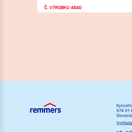
Č. VÝROBKU 4540
Kynceľo
974 01 
Slovens
Vyhľada