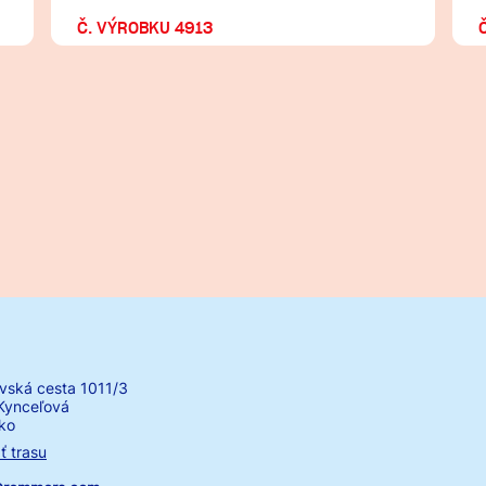
Č. VÝROBKU 4913
vská cesta 1011/3
Kynceľová
ko
ť trasu