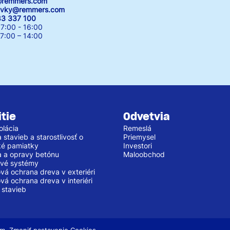
k@remmers.com
avky@remmers.com
83 337 100
7:00 - 16:00
00 – 14:00
tie
Odvetvia
olácia
Remeslá
stavieb a starostlivosť o
Priemysel
cké pamiatky
Investori
 a opravy betónu
Maloobchod
vé systémy
vá ochrana dreva v exteriéri
vá ochrana dreva v interiéri
 stavieb