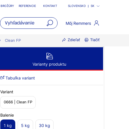
BROŽÚRY
REFERENCIE
KONTAKT
SLOVENSKO
SK
Môj Remmers
open
Zdieľať
Tlačiť
main
Clean FP
navigatio
Varianty produktu
Tabuľka variant
Variant
0666 | Clean FP
Balenie
1 kg
5 kg
30 kg