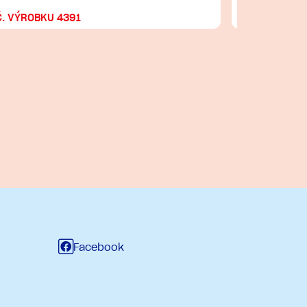
Č. VÝROBKU 4391
Č. VÝROBKU
Facebook