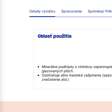
Detaily výrobku
Spracovanie
Spotreba/ Prík
Oblasť použitia
Minerálne podklady s vínimkou vepennopie
glazovaných plôch.
Odstraňuje silno mestské zašpinenie (sadze
znečistenie atd.)