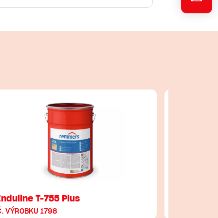
Induline T-755 Plus
Induline
Č. VÝROBKU 1798
Č. VÝROBKU