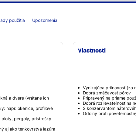
lady použitia
Upozornenia
Vlastnosti
Vynikajúca priľnavosť (za 
Dobrá zmáčavosť pórov
kná a dvere (vrátane ich
Pripravený na priame použ
Dobrá rozlievateľnosť na
y: napr. okenice, profilové
S konzervantom náterového
Odolný proti poveternost
ploty, pergoly, prístrešky
ý aj ako tenkovrstvá lazúra