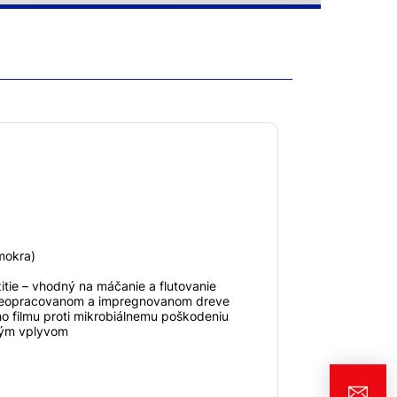
mokra)
itie – vhodný na máčanie a flutovanie
 neopracovanom a impregnovanom dreve
 filmu proti mikrobiálnemu poškodeniu
ným vplyvom