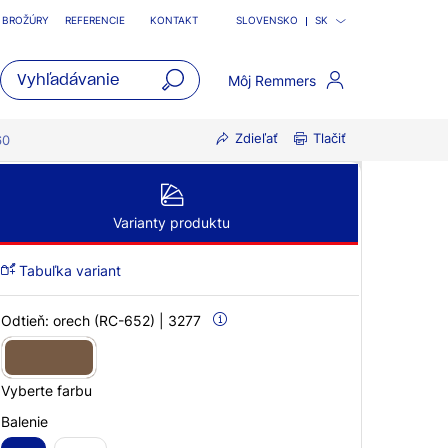
BROŽÚRY
REFERENCIE
KONTAKT
SLOVENSKO
SK
Môj Remmers
open
Zdieľať
Tlačiť
main
60
navigatio
Varianty produktu
Tabuľka variant
Odtieň:
orech (RC-652) | 3277
Vyberte farbu
Balenie