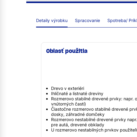
Detaily výrobku
Spracovanie
Spotreba/ Prík
Oblasť použitia
Drevo v exteriéri
Ihličnaté a listnaté dreviny
Rozmerovo stabilné drevené prvky: napr. o
vnútorných častí)
Čiastočne rozmerovo stabilné drevené prvk
dosky, záhradné domčeky
Rozmerovo nestabilné drevené prvky napr. 
pre autá, drevené obklady
U rozmerovo nestabilných prvkov použiteľn