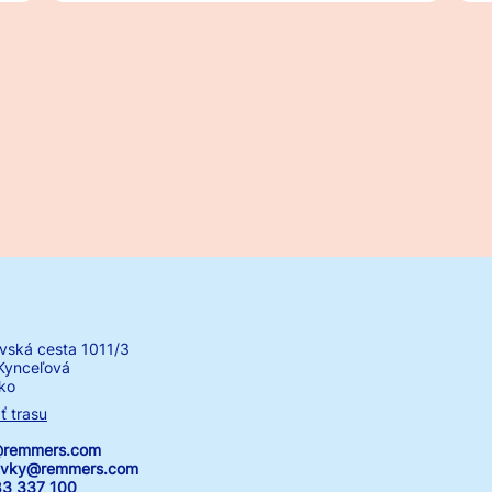
vská cesta 1011/3
Kynceľová
ko
ť trasu
k@remmers.com
avky@remmers.com
83 337 100