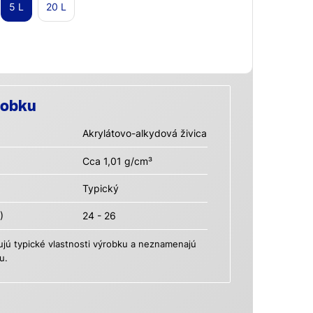
5 L
20 L
robku
Akrylátovo-alkydová živica
Cca 1,01 g/cm³
Typický
)
24 - 26
ú typické vlastnosti výrobku a neznamenajú
u.