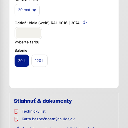
20 mat
Odtieň:
biela (weiß) RAL 9016 | 3074
Vyberte farbu
Balenie
20 L
120 L
Stiahnuť & dokumenty
Technický list
Karta bezpečnostných údajov