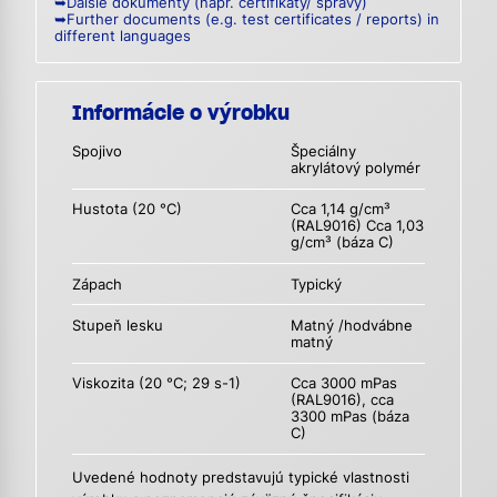
➥Ďalšie dokumenty (napr. certifikáty/ správy)
➥Further documents (e.g. test certificates / reports) in
different languages
Informácie o výrobku
Spojivo
Špeciálny
akrylátový polymér
Hustota (20 °C)
Cca 1,14 g/cm³
(RAL9016) Cca 1,03
g/cm³ (báza C)
Zápach
Typický
Stupeň lesku
Matný /hodvábne
matný
Viskozita (20 °C; 29 s-1)
Cca 3000 mPas
(RAL9016), cca
3300 mPas (báza
C)
Uvedené hodnoty predstavujú typické vlastnosti