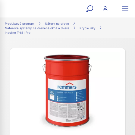
open
ope
search
mai
ation
Produktový program
Nátery na drevo
Náterové systémy na drevené okná a dvere
Krycie laky
form
navi
Induline T-611 Pro