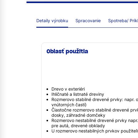
Detaily výrobku
Spracovanie
Spotreba/ Prík
Oblasť použitia
Drevo v exteriéri
Ihličnaté a listnaté dreviny
Rozmerovo stabilné drevené prvky: napr. o
vnútorných častí)
Čiastočne rozmerovo stabilné drevené prvk
dosky, záhradné domčeky
Rozmerovo nestabilné drevené prvky napr. 
pre autá, drevené obklady
U rozmerovo nestabilných prvkov použiteľn