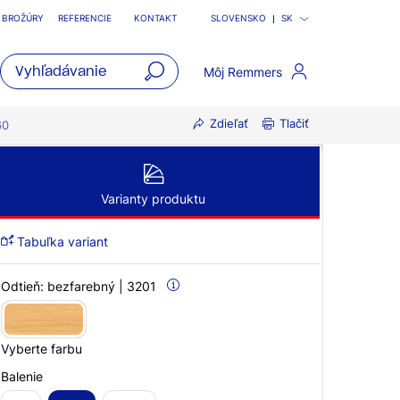
BROŽÚRY
REFERENCIE
KONTAKT
SLOVENSKO
SK
Môj Remmers
open
Zdieľať
Tlačiť
main
60
navigatio
Varianty produktu
Tabuľka variant
Odtieň:
bezfarebný | 3201
Vyberte farbu
Balenie