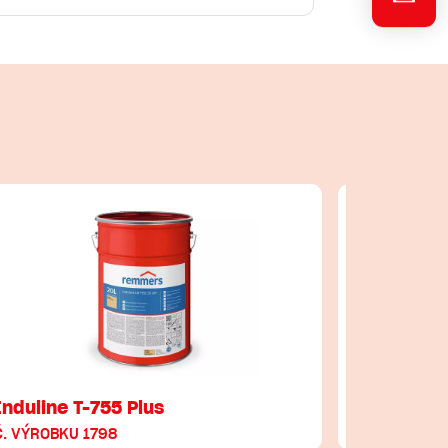
Induline T-755 Plus
Induline
Č. VÝROBKU 1798
Č. VÝROBKU