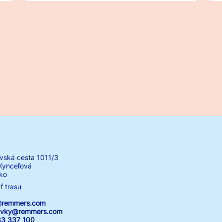
vská cesta 1011/3
Kynceľová
ko
ť trasu
k@remmers.com
avky@remmers.com
83 337 100