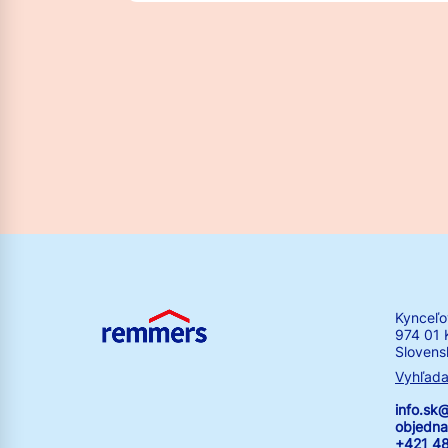
Kynceľo
974 01 
Slovens
Vyhľada
info.s
objedn
+421 4