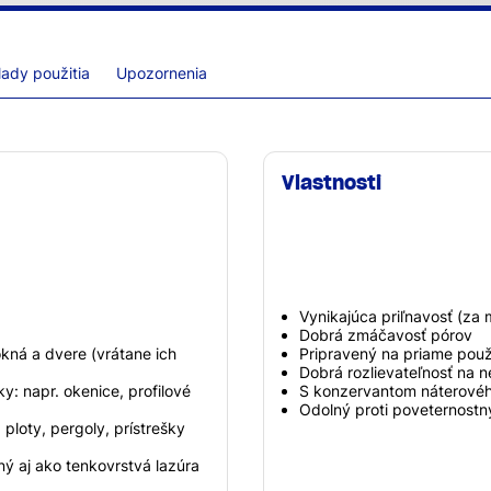
lady použitia
Upozornenia
Vlastnosti
Vynikajúca priľnavosť (za 
Dobrá zmáčavosť pórov
kná a dvere (vrátane ich
Pripravený na priame použ
Dobrá rozlievateľnosť na
y: napr. okenice, profilové
S konzervantom náterového
Odolný proti poveternost
ploty, pergoly, prístrešky
ý aj ako tenkovrstvá lazúra