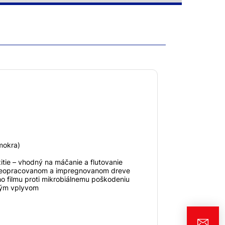
mokra)
itie – vhodný na máčanie a flutovanie
 neopracovanom a impregnovanom dreve
 filmu proti mikrobiálnemu poškodeniu
ným vplyvom