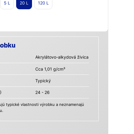
5 L
20 L
120 L
robku
Akrylátovo-alkydová živica
Cca 1,01 g/cm³
Typický
)
24 - 26
ú typické vlastnosti výrobku a neznamenajú
u.