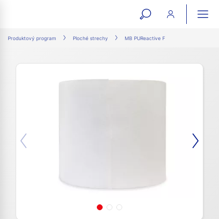
open
ope
search
mai
ation
Produktový program
Ploché strechy
MB PUReactive F
form
navi