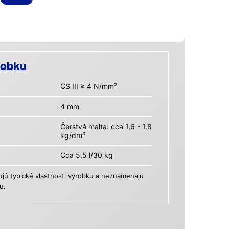
robku
CS III ≥ 4 N/mm²
4 mm
Čerstvá malta: cca 1,6 - 1,8
kg/dm³
Cca 5,5 l/30 kg
ú typické vlastnosti výrobku a neznamenajú
u.