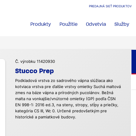
PREDAJNÁ SIEŤ PRODUKTOV
Produkty
Použitie
Odvetvia
Služby
Č. výrobku 11420930
Stucco Prep
Podkladová vrstva zo sadrového vápna slúžiaca ako
kotviaca vrstva pre ďalšie vrstvy omietky Suchá maltová
zmes na báze vápna a prírodných pucolánov. Bežná
malta na vonkajšie/vnútorné omietky (GP) podľa ČSN
EN 998-1: 2016 ed.3, na steny, stropy, stĺpy a priečky,
kategória CS III, Wc 0. Určené predovšetkým pre
historické a pamiatkové budovy.