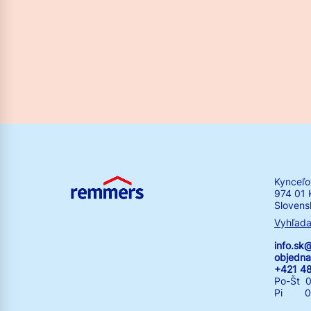
Kynceľo
974 01 
Slovens
Vyhľada
info.s
objedn
+421 4
Po-Št 0
Pi 07: