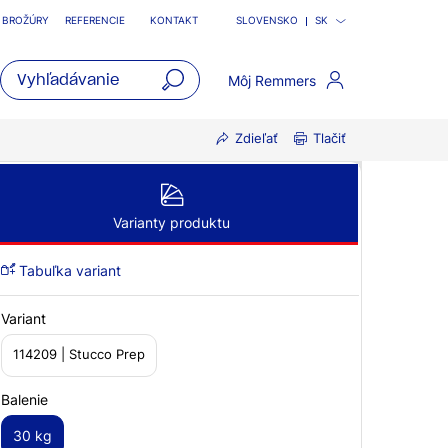
BROŽÚRY
REFERENCIE
KONTAKT
SLOVENSKO
SK
Môj Remmers
open
Zdieľať
Tlačiť
main
navigatio
Varianty produktu
Tabuľka variant
Variant
114209 | Stucco Prep
Balenie
30 kg