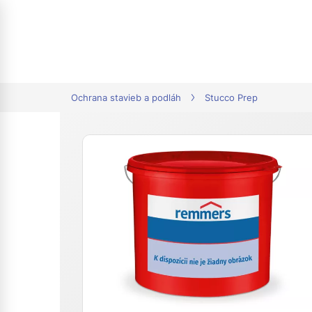
tion
Ochrana stavieb a podláh
Stucco Prep