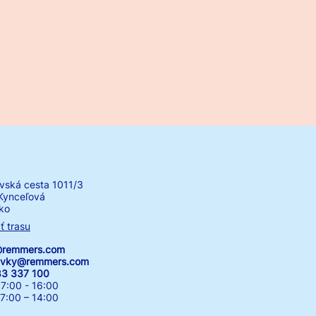
vská cesta 1011/3
Kynceľová
ko
ť trasu
k@remmers.com
avky@remmers.com
83 337 100
7:00 - 16:00
00 – 14:00