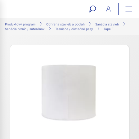
open
ope
search
mai
ation
Produktový program
Ochrana stavieb a podláh
Sanácia stavieb
Sanácia pivníc / suterénov
Tesniace / dilatačné pásy
Tape F
form
navi