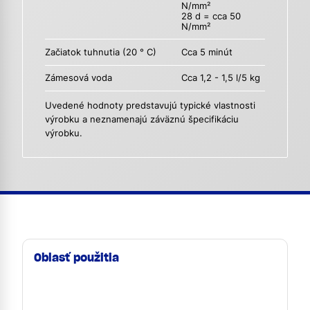
N/mm²
28 d = cca 50
N/mm²
Začiatok tuhnutia (20 ° C)
Cca 5 minút
Zámesová voda
Cca 1,2 - 1,5 l/5 kg
Uvedené hodnoty predstavujú typické vlastnosti
výrobku a neznamenajú záväznú špecifikáciu
výrobku.
Oblasť použitia