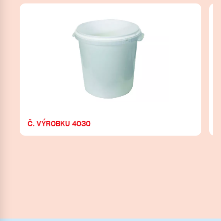
Č. VÝROBKU 4030