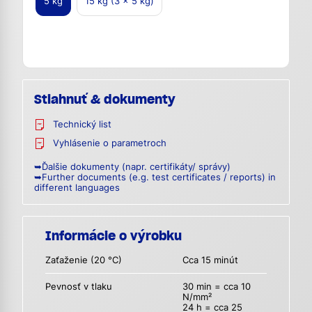
5 kg
15 kg (3 x 5 kg)
Stiahnuť & dokumenty
Technický list
Vyhlásenie o parametroch
➥Ďalšie dokumenty (napr. certifikáty/ správy)
➥Further documents (e.g. test certificates / reports) in
different languages
Informácie o výrobku
Zaťaženie (20 °C)
Cca 15 minút
Pevnosť v tlaku
30 min = cca 10
N/mm²
24 h = cca 25