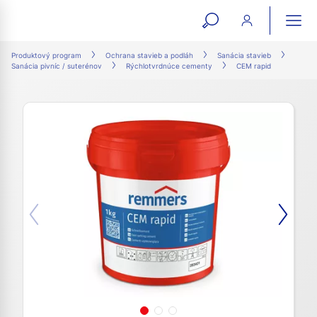
open
ope
search
mai
ation
Produktový program
Ochrana stavieb a podláh
Sanácia stavieb
Sanácia pivníc / suterénov
Rýchlotvrdnúce cementy
CEM rapid
form
navi