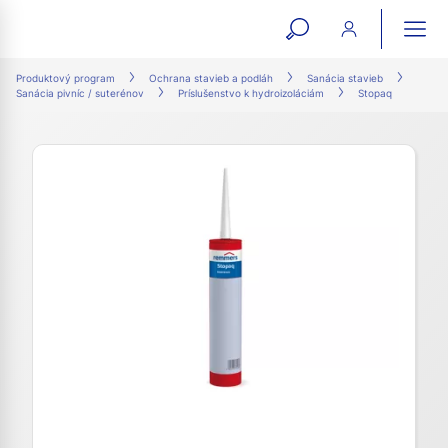
open
ope
search
mai
ation
Produktový program
Ochrana stavieb a podláh
Sanácia stavieb
Sanácia pivníc / suterénov
Príslušenstvo k hydroizoláciám
Stopaq
form
navi