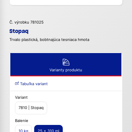
Č. výrobku 781025
Stopaq
Trvalo plastická, bobtnajúca tesniaca hmota
Varianty produktu
Tabuľka variant
Variant
7810 | Stopaq
Balenie
10 kg
25 x 310 ml