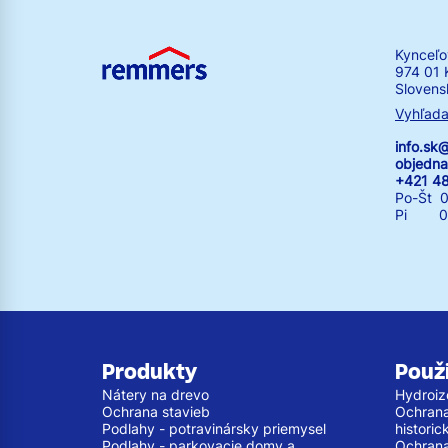
Kynceľo
974 01 
Slovens
Vyhľada
info.s
objedn
+421 4
Po-Št 0
Pi 07:
Produkty
Použi
Nátery na drevo
Hydroiz
Ochrana stavieb
Ochrana 
Podlahy - potravinársky priemysel
histori
Podlahy - parkovacie domy a
Ochrana