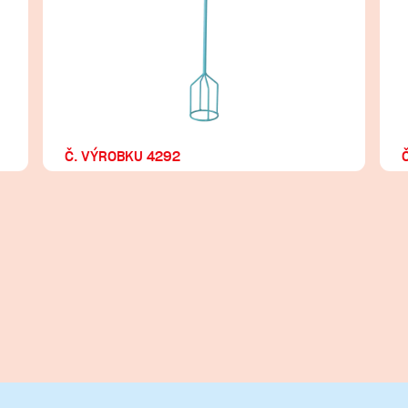
Č. VÝROBKU 4292