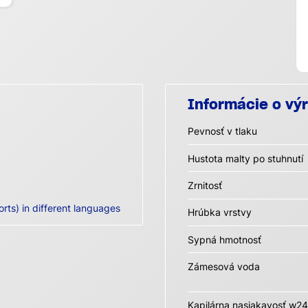
Informácie o vý
Pevnosť v tlaku
Hustota malty po stuhnutí
Zrnitosť
orts) in different languages
Hrúbka vrstvy
Sypná hmotnosť
Zámesová voda
Kapilárna nasiakavosť w24