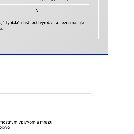
A1
ú typické vlastnosti výrobku a neznamenajú
u.
ernostným vplyvom a mrazu
ojovo