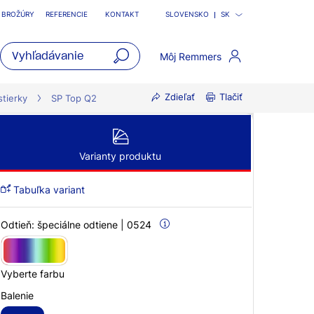
BROŽÚRY
REFERENCIE
KONTAKT
SLOVENSKO
SK
Môj Remmers
open
Zdieľať
Tlačiť
main
tierky
SP Top Q2
navigatio
Varianty produktu
Tabuľka variant
Odtieň:
špeciálne odtiene | 0524
Vyberte farbu
Balenie