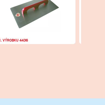
Č. VÝROBKU 4436
Č. VÝROBKU