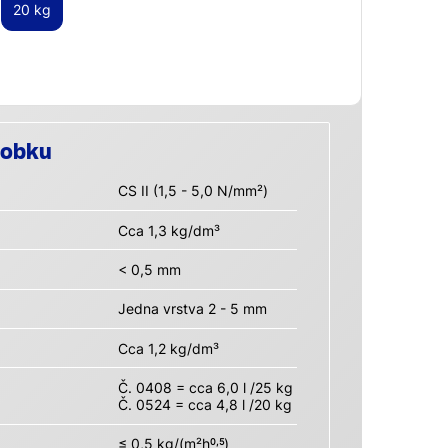
20 kg
robku
CS II (1,5 - 5,0 N/mm²)
Cca 1,3 kg/dm³
< 0,5 mm
Jedna vrstva 2 - 5 mm
Cca 1,2 kg/dm³
Č. 0408 = cca 6,0 l /25 kg
Č. 0524 = cca 4,8 l /20 kg
≤ 0,5 kg/(m²h
)
0,5