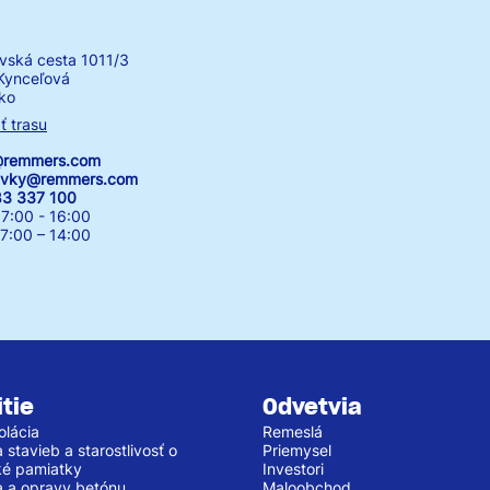
vská cesta 1011/3
Kynceľová
ko
ť trasu
k@remmers.com
avky@remmers.com
83 337 100
7:00 - 16:00
00 – 14:00
tie
Odvetvia
olácia
Remeslá
stavieb a starostlivosť o
Priemysel
cké pamiatky
Investori
 a opravy betónu
Maloobchod