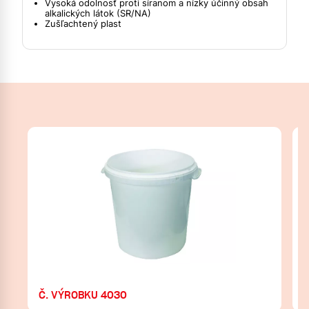
Vysoká odolnosť proti síranom a nízky účinný obsah
alkalických látok (SR/NA)
Zušľachtený plast
Č. VÝROBKU 4030