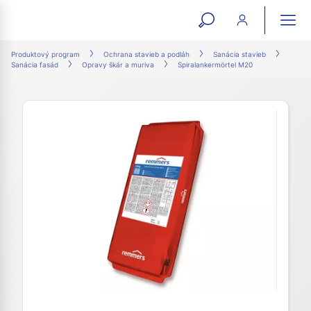
open
ope
search
mai
ation
Produktový program
Ochrana stavieb a podláh
Sanácia stavieb
Sanácia fasád
Opravy škár a muriva
Spiralankermörtel M20
form
navi