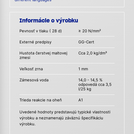
Informácie o výrobku
Pevnosť v tlaku ( 28 d)
≥ 20 N/mm²
Externé predpisy
GG-Cert
Hustota čerstvej maltovej
Cca 2,0 kg/dm³
zmesi
Veľkosť zrna
1 mm
Zámesová voda
14,0 - 14,5 %
odpovedá cca 3,5
l/25 kg
Trieda reakcie na oheň
A1
Uvedené hodnoty predstavujú typické vlastnosti
výrobku a neznamenajú záväznú špecifikáciu
výrobku.