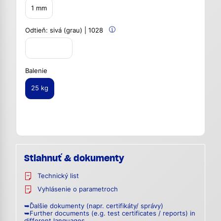
1 mm
Odtieň:
sivá (grau) | 1028
Balenie
25 kg
Stiahnuť & dokumenty
Technický list
Vyhlásenie o parametroch
➥Ďalšie dokumenty (napr. certifikáty/ správy)
➥Further documents (e.g. test certificates / reports) in
different languages