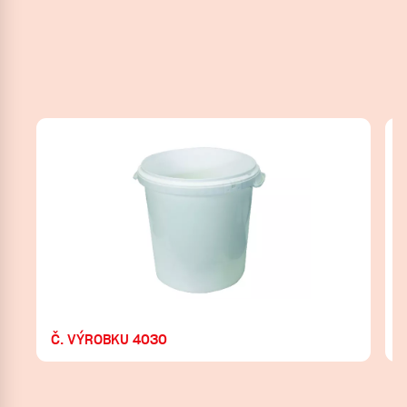
Č. VÝROBKU 4030