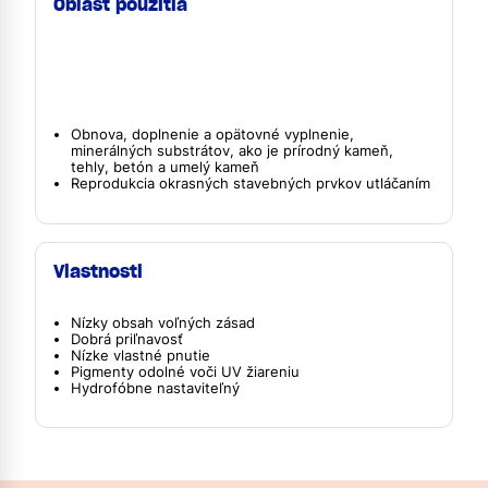
Oblasť použitia
Obnova, doplnenie a opätovné vyplnenie,
minerálných substrátov, ako je prírodný kameň,
tehly, betón a umelý kameň
Reprodukcia okrasných stavebných prvkov utláčaním
Vlastnosti
Nízky obsah voľných zásad
Dobrá priľnavosť
Nízke vlastné pnutie
Pigmenty odolné voči UV žiareniu
Hydrofóbne nastaviteľný