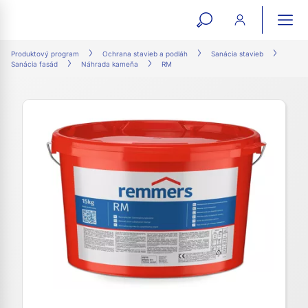
open
ope
search
mai
ation
Produktový program
Ochrana stavieb a podláh
Sanácia stavieb
Sanácia fasád
Náhrada kameňa
RM
form
navi