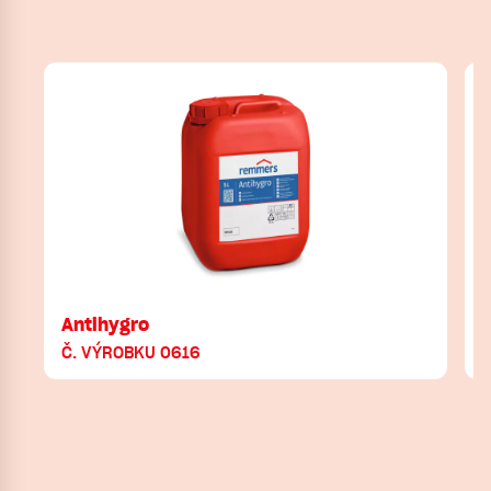
Antihygro
C
Č. VÝROBKU 0616