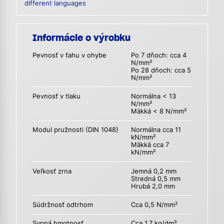
different languages
Informácie o výrobku
Pevnosť v ťahu v ohybe
Po 7 dňoch: cca 4
N/mm²
Po 28 dňoch: cca 5
N/mm²
Pevnosť v tlaku
Normálna < 13
N/mm²
Mäkká < 8 N/mm²
Modul pružnosti (DIN 1048)
Normálna cca 11
kN/mm²
Mäkká cca 7
kN/mm²
Veľkosť zrna
Jemná 0,2 mm
Stredná 0,5 mm
Hrubá 2,0 mm
Súdržnosť odtrhom
Cca 0,5 N/mm²
Sypná hmotnosť
Cca 1,7 kg/dm³