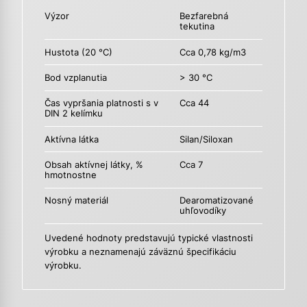
Výzor
Bezfarebná
tekutina
Hustota (20 °C)
Cca 0,78 kg/m3
Bod vzplanutia
> 30 °C
Čas vypršania platnosti s v
Cca 44
DIN 2 kelímku
Aktívna látka
Silan/Siloxan
Obsah aktívnej látky, %
Cca 7
hmotnostne
Nosný materiál
Dearomatizované
uhľovodíky
Uvedené hodnoty predstavujú typické vlastnosti
výrobku a neznamenajú záväznú špecifikáciu
výrobku.