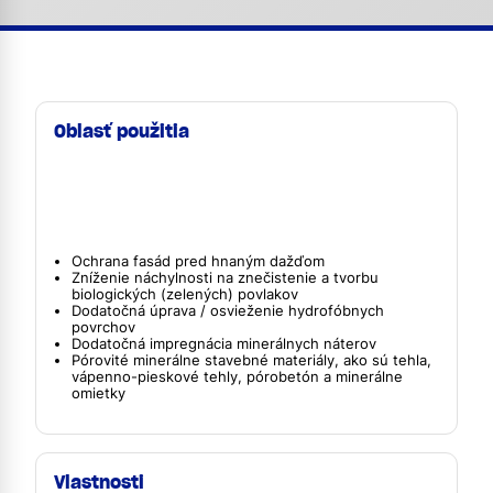
Oblasť použitia
Ochrana fasád pred hnaným dažďom
Zníženie náchylnosti na znečistenie a tvorbu
biologických (zelených) povlakov
Dodatočná úprava / osvieženie hydrofóbnych
povrchov
Dodatočná impregnácia minerálnych náterov
Pórovité minerálne stavebné materiály, ako sú tehla,
vápenno-pieskové tehly, pórobetón a minerálne
omietky
Vlastnosti