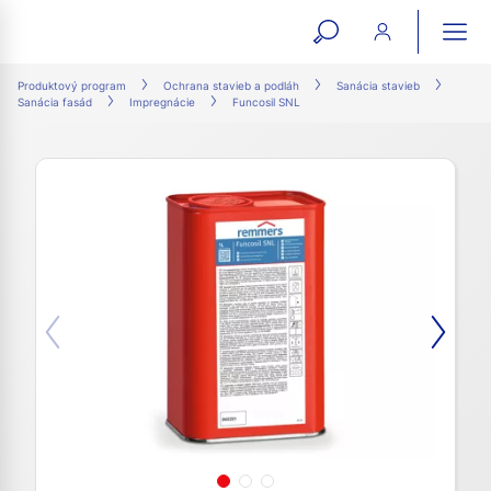
open
ope
search
mai
ation
Produktový program
Ochrana stavieb a podláh
Sanácia stavieb
Sanácia fasád
Impregnácie
Funcosil SNL
form
navi