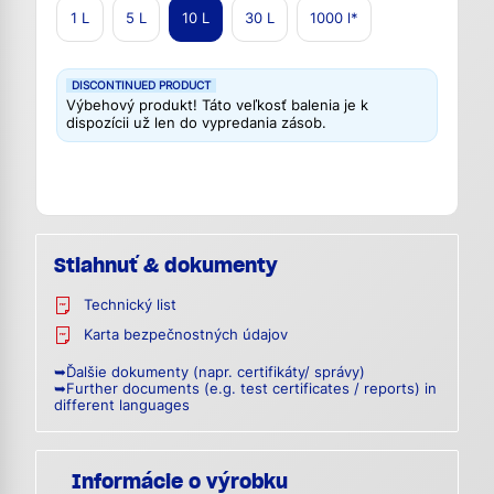
1 L
5 L
10 L
30 L
1000 l*
DISCONTINUED PRODUCT
Výbehový produkt! Táto veľkosť balenia je k
dispozícii už len do vypredania zásob.
Stiahnuť & dokumenty
Technický list
Karta bezpečnostných údajov
➥Ďalšie dokumenty (napr. certifikáty/ správy)
➥Further documents (e.g. test certificates / reports) in
different languages
Informácie o výrobku