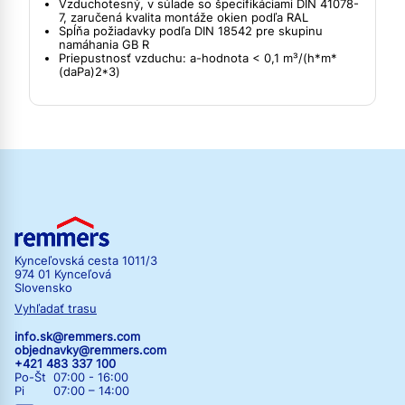
Vzduchotesný, v súlade so špecifikáciami DIN 41078-
7, zaručená kvalita montáže okien podľa RAL
Spĺňa požiadavky podľa DIN 18542 pre skupinu
namáhania GB R
Priepustnosť vzduchu: a-hodnota < 0,1 m³/(h*m*
(daPa)2*3)
Kynceľovská cesta 1011/3
974 01 Kynceľová
Slovensko
Vyhľadať trasu
info.sk@remmers.com
objednavky@remmers.com
+421 483 337 100
Po-Št 07:00 - 16:00
Pi 07:00 – 14:00