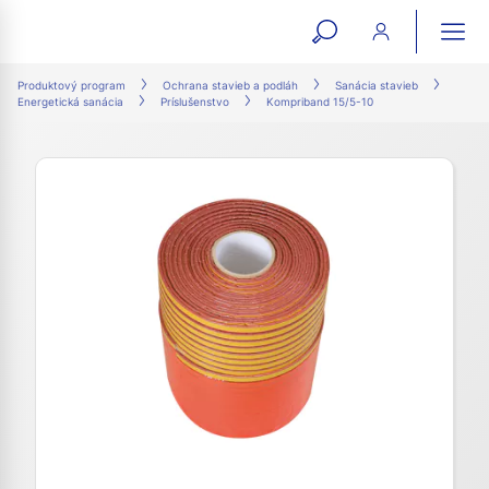
open
ope
search
mai
ation
Produktový program
Ochrana stavieb a podláh
Sanácia stavieb
Energetická sanácia
Príslušenstvo
Kompriband 15/5-10
form
navi