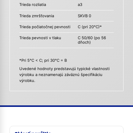
Trieda rozliatia
a3
Trieda zmršťovania
SKVB 0
Trieda počiatočnej pevnosti
C (pri 20°C)*
Trieda pevnosti v tlaku
C 50/60 (po 56
dňoch)
*Pri 5°C < C; pri 30°C = B
Uvedené hodnoty predstavujú typické vlastnosti
výrobku a neznamenajú záväznú špecifikáciu
výrobku.