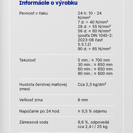
Informácie o výrobku
Pevnosť v tlaku
24 h: 10 - 24
N/mm²
7 d: > 40 N/mm²
28 d: > 55 N/mm²
56 d: ≥ 60 N/mm²
(podľa DIN 1045-2:
2023-08 časť
5.5.1.2)
90 d: > 65 N/mm²
Tekutosť
5 min.: ≥ 700 mm
30 min.: ≥ 650 mm
60 min.: ≥ 650 mm
90 min.: ≥ 600 mm
Hustota čerstvej maltovej
Cca 2,3 kg/dm³
zmesi
Veľkosť zrna
6 mm
Napúčanie po 24 hod.
≥ 0,5 % objemu
Zámesová voda
9,6 %, odpovedá
cca 2,4 l / 25 kg