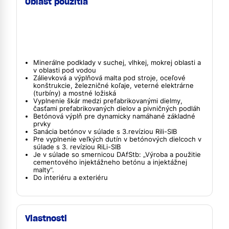
Oblasť použitia
Minerálne podklady v suchej, vlhkej, mokrej oblasti a
v oblasti pod vodou
Zálievková a výplňová malta pod stroje, oceľové
konštrukcie, železničné koľaje, veterné elektrárne
(turbíny) a mostné ložiská
Vyplnenie škár medzi prefabrikovanými dielmy,
časťami prefabrikovaných dielov a pivničných podláh
Betónová výplň pre dynamicky namáhané základné
prvky
Sanácia betónov v súlade s 3.revíziou Rili-SIB
Pre vyplnenie veľkých dutín v betónových dielcoch v
súlade s 3. revíziou RiLi-SIB
Je v súlade so smernicou DAfStb: „Výroba a použitie
cementového injektážneho betónu a injektážnej
malty“.
Do interiéru a exteriéru
Vlastnosti