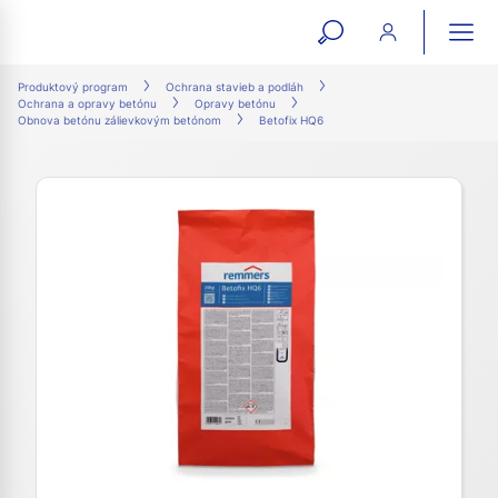
open
ope
search
mai
ation
Produktový program
Ochrana stavieb a podláh
Ochrana a opravy betónu
Opravy betónu
form
navi
Obnova betónu zálievkovým betónom
Betofix HQ6