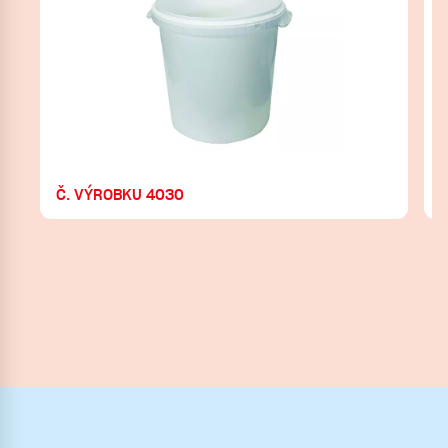
Č. VÝROBKU 4030