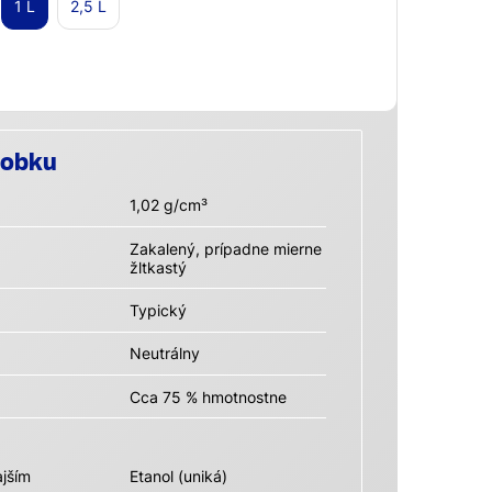
1 L
2,5 L
robku
1,02 g/cm³
Zakalený, prípadne mierne
žltkastý
Typický
Neutrálny
Cca 75 % hmotnostne
jším
Etanol (uniká)