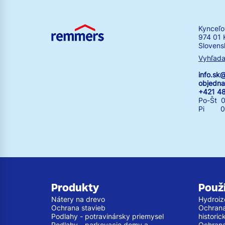
Kynceľo
974 01 
Slovens
Vyhľada
info.s
objedn
+421 4
Po-Št 0
Pi 07:
Produkty
Použi
Nátery na drevo
Hydroiz
Ochrana stavieb
Ochrana 
Podlahy - potravinársky priemysel
histori
Podlahy - parkovacie domy a
Ochrana