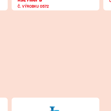
Č. VÝROBKU 0572