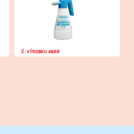
Č. VÝROBKU 4665