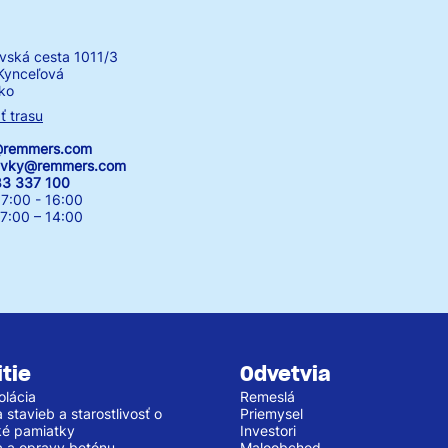
vská cesta 1011/3
Kynceľová
ko
ť trasu
k@remmers.com
avky@remmers.com
83 337 100
7:00 - 16:00
00 – 14:00
tie
Odvetvia
olácia
Remeslá
stavieb a starostlivosť o
Priemysel
cké pamiatky
Investori
 a opravy betónu
Maloobchod