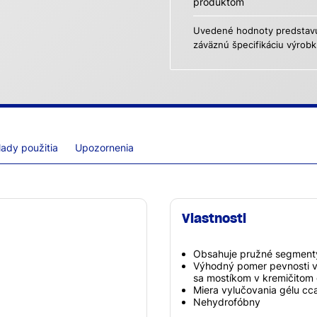
produktom
Uvedené hodnoty predstavuj
záväznú špecifikáciu výrobk
lady použitia
Upozornenia
Vlastnosti
Obsahuje pružné segmenty p
Výhodný pomer pevnosti v 
sa mostíkom v kremičitom 
Miera vylučovania gélu c
Nehydrofóbny