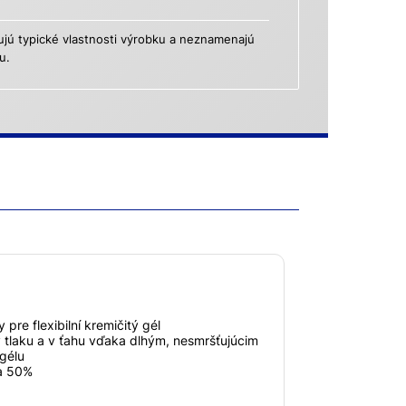
ú typické vlastnosti výrobku a neznamenajú
u.
re flexibilní kremičitý gél
tlaku a v ťahu vďaka dlhým, nesmršťujúcim
gélu
ca 50%