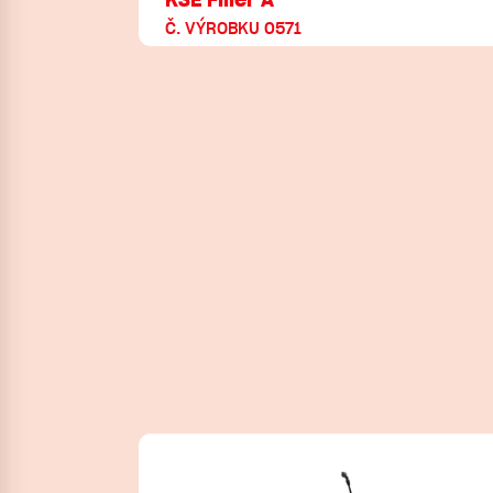
Č. VÝROBKU 0571