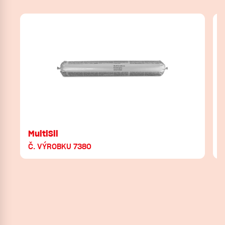
MultiSil
Č. VÝROBKU 7380