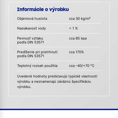
Informácie o výrobku
Objemová hustota
cca 30 kg/m³
Nasiakavosť vody
< 1 %
Pevnosť vztlaku
cca 85 kpa
podľa DIN 53571
Predĺženie pri pretrhnutí
cca 170%
podľa DIN 53571
Teplotný rozsah použitia
cca –40/+70 °C
Uvedené hodnoty predstavujú typické vlastnosti
výrobku a neznamenajú záväznú špecifikáciu
výrobku.