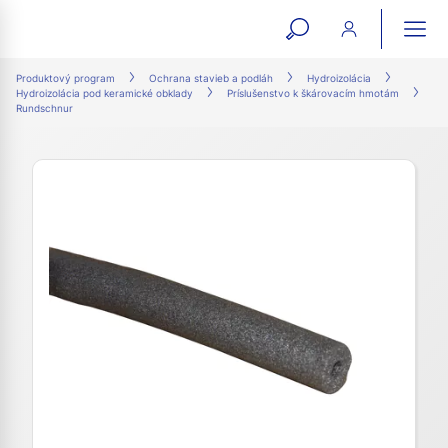
open
ope
search
mai
ation
Produktový program
Ochrana stavieb a podláh
Hydroizolácia
Hydroizolácia pod keramické obklady
Príslušenstvo k škárovacím hmotám
form
navi
Rundschnur