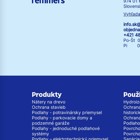
974 01 
Slovens
Vyhľada
info.s
objedn
+421 4
Po-Št 0
Pi 07:
Produkty
Použi
Nátery na drevo
Hydroiz
Ochrana stavieb
Ochrana 
Podlahy - potravinársky priemysel
histori
Podlahy - parkovacie domy a
Ochrana
podzemné garáže
Podlaho
Podlahy - jednoduché podlahové
Povrcho
systémy
Povrcho
Podlahy – elektrotechnický priemysel
Sanácia