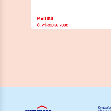
MultiSil
Č. VÝROBKU 7380
Kynceľo