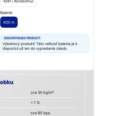
4261 | Rundschnur
Balenie
600 m
DISCONTINUED PRODUCT
Výbehový produkt! Táto veľkosť balenia je k
dispozícii už len do vypredania zásob.
robku
cca 30 kg/m³
< 1 %
cca 85 kpa