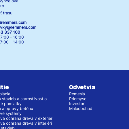
Kynceľová
ko
ť trasu
k@remmers.com
avky@remmers.com
83 337 100
7:00 - 16:00
00 – 14:00
tie
Odvetvia
olácia
Remeslá
stavieb a starostlivosť o
Priemysel
cké pamiatky
Investori
 a opravy betónu
Maloobchod
vé systémy
vá ochrana dreva v exteriéri
vá ochrana dreva v interiéri
 stavieb