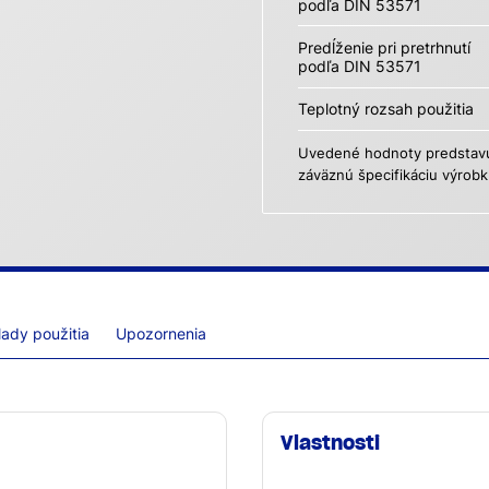
podľa DIN 53571
Predĺženie pri pretrhnutí
podľa DIN 53571
Teplotný rozsah použitia
Uvedené hodnoty predstavuj
záväznú špecifikáciu výrobk
lady použitia
Upozornenia
Vlastnosti