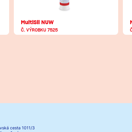
MultiSil NUW
Č. VÝROBKU 7525
vská cesta 1011/3