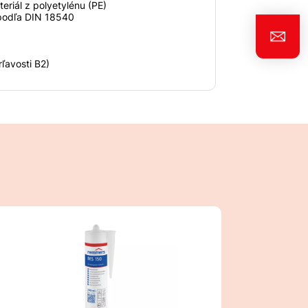
riál z polyetylénu (PE)
 podľa DIN 18540
rľavosti B2)