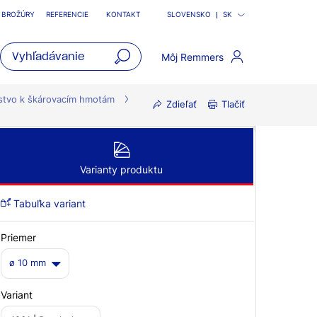
BROŽÚRY
REFERENCIE
KONTAKT
SLOVENSKO
SK
Môj Remmers
open
main
nstvo k škárovacím hmotám
Zdieľať
Tlačiť
navigatio
Varianty produktu
Tabuľka variant
Priemer
ø 10 mm
Variant