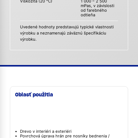
Viskozita (20 °C)
1 000 – 2 500
mPas, v závislosti
od farebného
odtieňa
Uvedené hodnoty predstavujú typické vlastnosti
výrobku a neznamenajú záväznú špecifikáciu
výrobku.
Oblasť použitia
Drevo v interiéri a exteriéri
Povrchová úprava hrán pre nosníky bednenia /