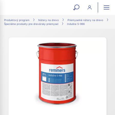
open
ope
search
mai
ation
Produktový program
Nátery na drevo
Priemyselné nátery na drevo
Špeciálne produkty pre drevársky priemysel
Induline S-966
form
navi