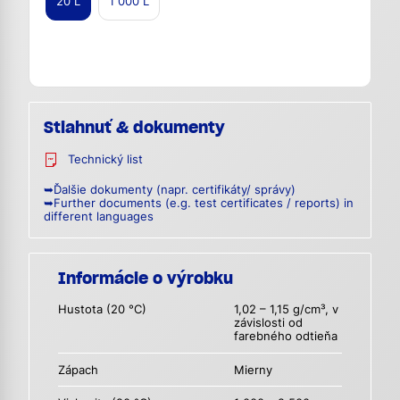
20 L
1 000 L
Stiahnuť & dokumenty
Technický list
➥Ďalšie dokumenty (napr. certifikáty/ správy)
➥Further documents (e.g. test certificates / reports) in
different languages
Informácie o výrobku
Hustota (20 °C)
1,02 – 1,15 g/cm³, v
závislosti od
farebného odtieňa
Zápach
Mierny