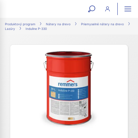
open
ope
search
mai
ation
Produktový program
Nátery na drevo
Priemyselné nátery na drevo
Lazúry
Induline P-330
form
navi