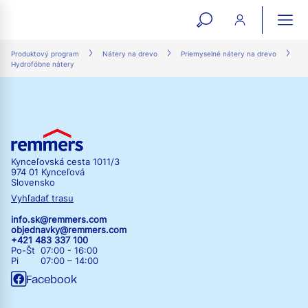
open
ope
search
mai
ation
Produktový program
Nátery na drevo
Priemyselné nátery na drevo
Hydrofóbne nátery
form
navi
Kynceľovská cesta 1011/3
974 01 Kynceľová
Slovensko
Vyhľadať trasu
info.sk@remmers.com
objednavky@remmers.com
+421 483 337 100
Po-Št 07:00 - 16:00
Pi 07:00 – 14:00
Facebook