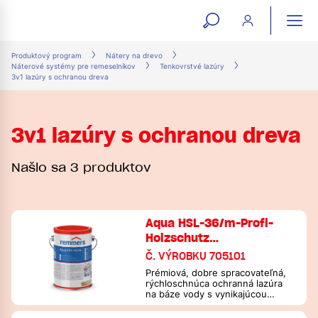
open
ope
search
mai
ation
Produktový program
Nátery na drevo
Náterové systémy pre remeselníkov
Tenkovrstvé lazúry
form
navi
3v1 lazúry s ochranou dreva
3v1 lazúry s ochranou dreva
Našlo sa 3 produktov
Aqua HSL-36/m-Profi-
Holzschutz…
Č. VÝROBKU 705101
Prémiová, dobre spracovateľná,
rýchloschnúca ochranná lazúra
na báze vody s vynikajúcou
ochranou pred vlhkosťou a UV
žiarením na drevo v exteriéri