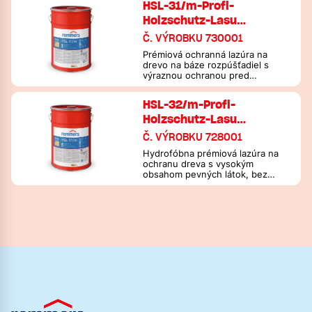
HSL-31/m-Profi-
Holzschutz-Lasu…
Č. VÝROBKU 730001
Prémiová ochranná lazúra na
drevo na báze rozpúšťadiel s
výraznou ochranou pred
vlhkosťou pre drevo v exteriéri
HSL-32/m-Profi-
Holzschutz-Lasu…
Č. VÝROBKU 728001
Hydrofóbna prémiová lazúra na
ochranu dreva s vysokým
obsahom pevných látok, bez
biocídov, ktorá znižuje
náchylnosť dreva k zamodraniu, a
to aj v citlivých oblastiach