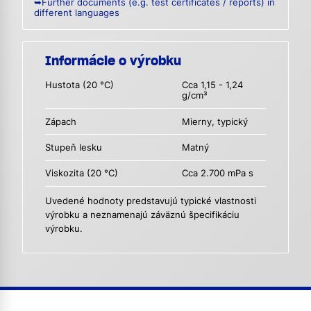
➥Further documents (e.g. test certificates / reports) in
different languages
Informácie o výrobku
Hustota (20 °C)
Cca 1,15 - 1,24
g/cm³
Zápach
Mierny, typický
Stupeň lesku
Matný
Viskozita (20 °C)
Cca 2.700 mPa s
Uvedené hodnoty predstavujú typické vlastnosti
výrobku a neznamenajú záväznú špecifikáciu
výrobku.