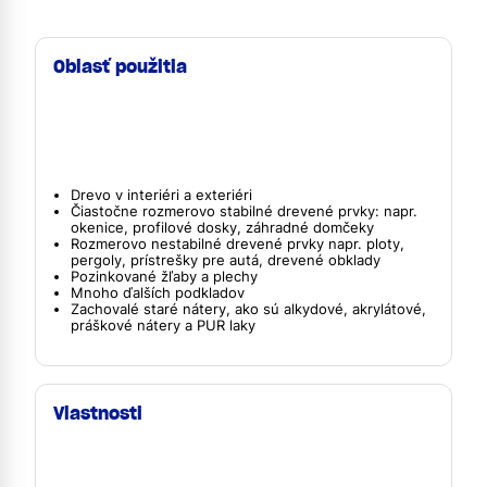
Oblasť použitia
Drevo v interiéri a exteriéri
Čiastočne rozmerovo stabilné drevené prvky: napr.
okenice, profilové dosky, záhradné domčeky
Rozmerovo nestabilné drevené prvky napr. ploty,
pergoly, prístrešky pre autá, drevené obklady
Pozinkované žľaby a plechy
Mnoho ďalších podkladov
Zachovalé staré nátery, ako sú alkydové, akrylátové,
práškové nátery a PUR laky
Vlastnosti