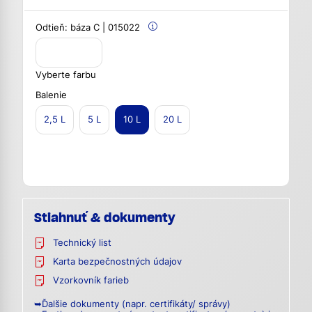
Odtieň:
báza C | 015022
Vyberte farbu
Balenie
2,5 L
5 L
10 L
20 L
Stiahnuť & dokumenty
Technický list
Karta bezpečnostných údajov
Vzorkovník farieb
➥Ďalšie dokumenty (napr. certifikáty/ správy)