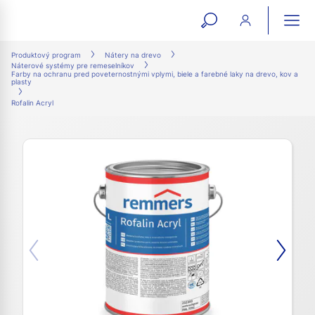
open
ope
search
mai
ation
Produktový program
Nátery na drevo
Náterové systémy pre remeselníkov
form
navi
Farby na ochranu pred poveternostnými vplymi, biele a farebné laky na drevo, kov a
plasty
Rofalin Acryl