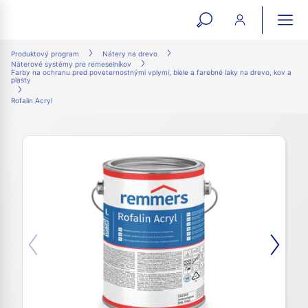
open
ope
search
mai
ation
Produktový program
Nátery na drevo
Náterové systémy pre remeselníkov
form
navi
Farby na ochranu pred poveternostnými vplymi, biele a farebné laky na drevo, kov a
plasty
Rofalin Acryl