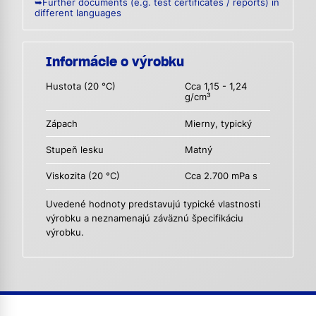
➥Further documents (e.g. test certificates / reports) in
different languages
Informácie o výrobku
Hustota (20 °C)
Cca 1,15 - 1,24
g/cm³
Zápach
Mierny, typický
Stupeň lesku
Matný
Viskozita (20 °C)
Cca 2.700 mPa s
Uvedené hodnoty predstavujú typické vlastnosti
výrobku a neznamenajú záväznú špecifikáciu
výrobku.