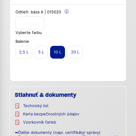
Odtieň:
báza A | 015020
Vyberte farbu
Balenie
2,5 L
5 L
10 L
20 L
Stiahnuť & dokumenty
Technický list
Karta bezpečnostných údajov
Vzorkovník farieb
➥Ďalšie dokumenty (napr. certifikáty/ správy)