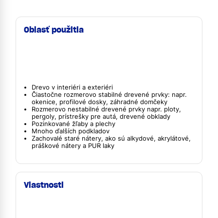
Oblasť použitia
Drevo v interiéri a exteriéri
Čiastočne rozmerovo stabilné drevené prvky: napr.
okenice, profilové dosky, záhradné domčeky
Rozmerovo nestabilné drevené prvky napr. ploty,
pergoly, prístrešky pre autá, drevené obklady
Pozinkované žľaby a plechy
Mnoho ďalších podkladov
Zachovalé staré nátery, ako sú alkydové, akrylátové,
práškové nátery a PUR laky
Vlastnosti