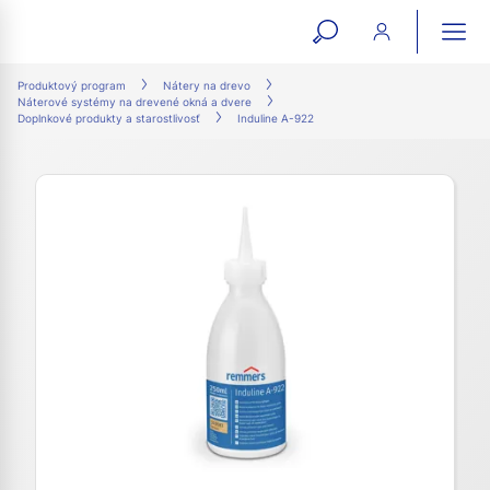
open
ope
search
mai
ation
Produktový program
Nátery na drevo
Náterové systémy na drevené okná a dvere
form
navi
Doplnkové produkty a starostlivosť
Induline A-922