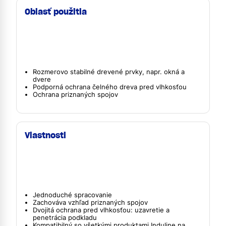
Oblasť použitia
Rozmerovo stabilné drevené prvky, napr. okná a
dvere
Podporná ochrana čelného dreva pred vlhkosťou
Ochrana priznaných spojov
Vlastnosti
Jednoduché spracovanie
Zachováva vzhľad priznaných spojov
Dvojitá ochrana pred vlhkosťou: uzavretie a
penetrácia podkladu
Kompatibilný so všetkými produktami Induline na