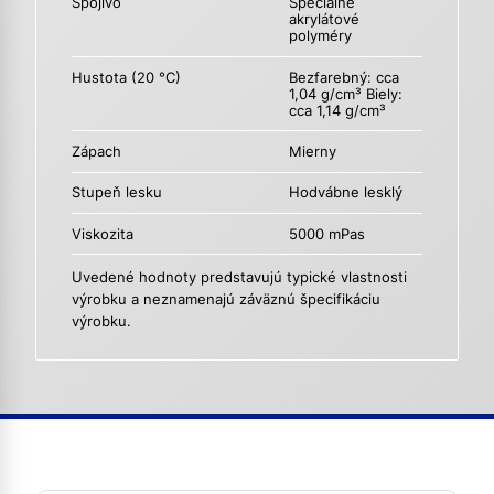
Spojivo
Špeciálne
akrylátové
polyméry
Hustota (20 °C)
Bezfarebný: cca
1,04 g/cm³ Biely:
cca 1,14 g/cm³
Zápach
Mierny
Stupeň lesku
Hodvábne lesklý
Viskozita
5000 mPas
Uvedené hodnoty predstavujú typické vlastnosti
výrobku a neznamenajú záväznú špecifikáciu
výrobku.