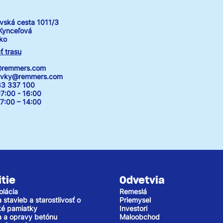
vská cesta 1011/3
Kynceľová
ko
ť trasu
k@remmers.com
avky@remmers.com
83 337 100
7:00 - 16:00
00 – 14:00
tie
Odvetvia
olácia
Remeslá
stavieb a starostlivosť o
Priemysel
cké pamiatky
Investori
 a opravy betónu
Maloobchod