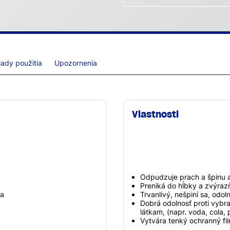
lady použitia
Upozornenia
Vlastnosti
Odpudzuje prach a špinu 
Preniká do hĺbky a zvýraz
va
Trvanlivý, nešpiní sa, odol
Dobrá odolnosť proti vybr
látkam, (napr. voda, cola, p
Vytvára tenký ochranný f