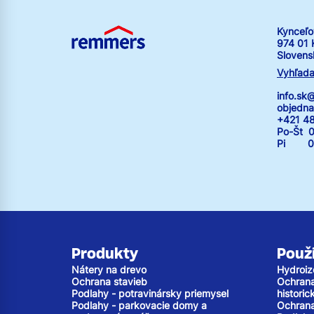
Kynceľo
974 01 
Slovens
Vyhľada
info.s
objedn
+421 4
Po-Št 0
Pi 07:
Produkty
Použi
Nátery na drevo
Hydroiz
Ochrana stavieb
Ochrana 
Podlahy - potravinársky priemysel
histori
Podlahy - parkovacie domy a
Ochrana