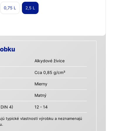
0,75 L
2,5 L
robku
Alkydové živice
Cca 0,85 g/cm³
Mierny
Matný
 DIN 4)
12 - 14
ú typické vlastnosti výrobku a neznamenajú
u.