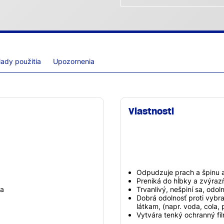
lady použitia
Upozornenia
Vlastnosti
Odpudzuje prach a špinu 
Preniká do hĺbky a zvýraz
va
Trvanlivý, nešpiní sa, odol
Dobrá odolnosť proti vybr
látkam, (napr. voda, cola, p
Vytvára tenký ochranný f