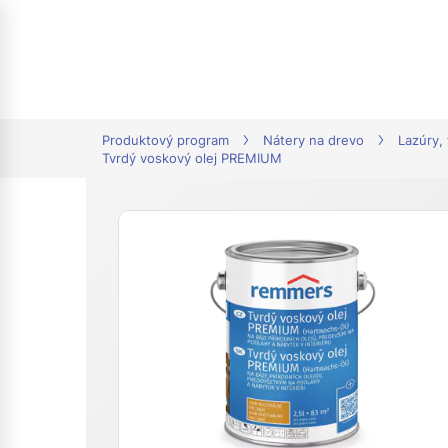
tion
Produktový program
Nátery na drevo
Lazúry,
Tvrdý voskový olej PREMIUM