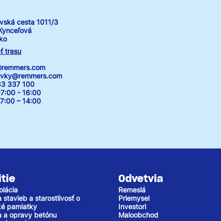
vská cesta 1011/3
Kynceľová
ko
ť trasu
k@remmers.com
avky@remmers.com
83 337 100
7:00 - 16:00
00 – 14:00
tie
Odvetvia
olácia
Remeslá
stavieb a starostlivosť o
Priemysel
cké pamiatky
Investori
 a opravy betónu
Maloobchod