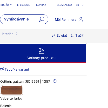
BROŽÚRY
REFERENCIE
KONTAKT
SLOVENSKO
SK
Môj Remmers
open
main
- interiér
Zdieľať
Tlačiť
navigatio
Varianty produktu
Tabuľka variant
Odtieň:
gaštan (RC 555) | 1357
Vyberte farbu
Balenie