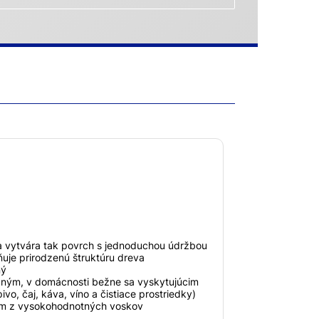
a vytvára tak povrch s jednoduchou údržbou
ňuje prirodzenú štruktúru dreva
ný
aným, v domácnosti bežne sa vyskytujúcim
ivo, čaj, káva, víno a čistiace prostriedky)
ilm z vysokohodnotných voskov