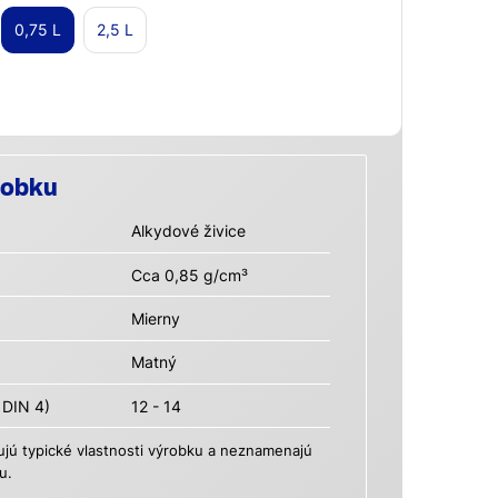
0,75 L
2,5 L
robku
Alkydové živice
Cca 0,85 g/cm³
Mierny
Matný
 DIN 4)
12 - 14
ú typické vlastnosti výrobku a neznamenajú
u.