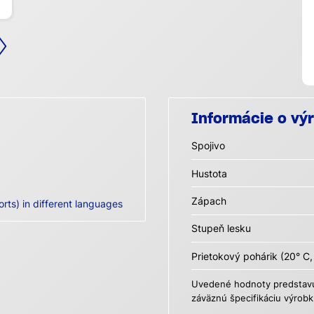
Informácie o vý
Spojivo
Hustota
Zápach
orts) in different languages
Stupeň lesku
Prietokový pohárik (20° C,
Uvedené hodnoty predstavuj
záväznú špecifikáciu výrobk