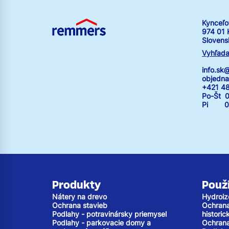
Kynceľo
974 01 
Slovens
Vyhľada
info.s
objedn
+421 4
Po-Št 0
Pi 07:
Produkty
Použi
Nátery na drevo
Hydroiz
Ochrana stavieb
Ochrana 
Podlahy - potravinársky priemysel
histori
Podlahy - parkovacie domy a
Ochrana