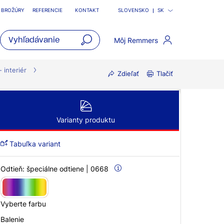
BROŽÚRY
REFERENCIE
KONTAKT
SLOVENSKO
SK
Môj Remmers
open
main
- interiér
Zdieľať
Tlačiť
navigatio
Varianty produktu
Tabuľka variant
Odtieň:
špeciálne odtiene | 0668
Vyberte farbu
Balenie