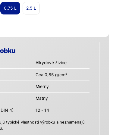
0,75 L
2,5 L
robku
Alkydové živice
Cca 0,85 g/cm³
Mierny
Matný
 DIN 4)
12 - 14
ú typické vlastnosti výrobku a neznamenajú
u.