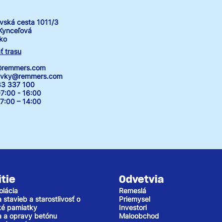
vská cesta 1011/3
Kynceľová
ko
ť trasu
k@remmers.com
avky@remmers.com
83 337 100
7:00 - 16:00
00 – 14:00
tie
Odvetvia
olácia
Remeslá
stavieb a starostlivosť o
Priemysel
cké pamiatky
Investori
 a opravy betónu
Maloobchod