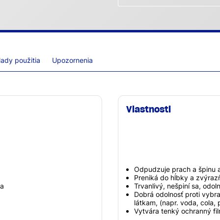
lady použitia
Upozornenia
Vlastnosti
Odpudzuje prach a špinu 
Preniká do hĺbky a zvýraz
va
Trvanlivý, nešpiní sa, odol
Dobrá odolnosť proti vybr
látkam, (napr. voda, cola, p
Vytvára tenký ochranný f