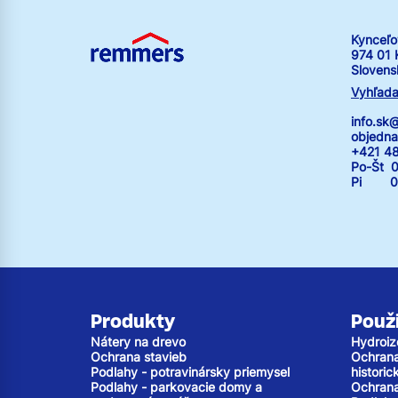
Kynceľo
974 01 
Slovens
Vyhľada
info.s
objedn
+421 4
Po-Št 0
Pi 07:
Produkty
Použi
Nátery na drevo
Hydroiz
Ochrana stavieb
Ochrana 
Podlahy - potravinársky priemysel
histori
Podlahy - parkovacie domy a
Ochrana