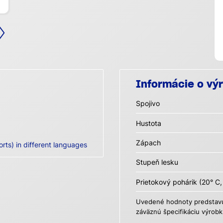
Informácie o vý
Spojivo
Hustota
Zápach
orts) in different languages
Stupeň lesku
Prietokový pohárik (20° C,
Uvedené hodnoty predstavuj
záväznú špecifikáciu výrobk