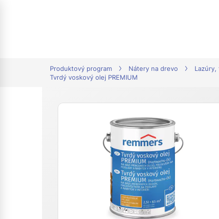
tion
Produktový program
Nátery na drevo
Lazúry,
Tvrdý voskový olej PREMIUM