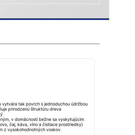
a vytvára tak povrch s jednoduchou údržbou
ňuje prirodzenú štruktúru dreva
ný
aným, v domácnosti bežne sa vyskytujúcim
ivo, čaj, káva, víno a čistiace prostriedky)
ilm z vysokohodnotných voskov