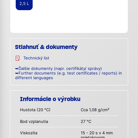
2,5 L
Stiahnuť & dokumenty
Technický list
➥Ďalšie dokumenty (napr. certifikáty/ správy)
➥Further documents (e.g. test certificates / reports) in
different languages
Informácie o výrobku
Hustota (20 °C)
Cca 1,08 g/cm³
Bod vzplanutia
27 °C
Viskozita
15 - 20 s v 4 mm
prietokovom