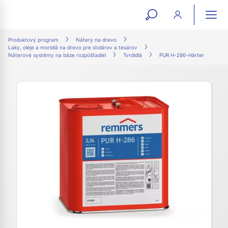
open
ope
search
mai
ation
Produktový program
Nátery na drevo
Laky, oleje a moridlá na drevo pre stolárov a tesárov
form
navi
Náterové systémy na báze rozpúšťadiel
Tvrdidlá
PUR H-286-Härter