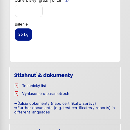
Odtieň:
sivý (grau) | 0429
Balenie
25 kg
Stiahnuť & dokumenty
Technický list
Vyhlásenie o parametroch
➥Ďalšie dokumenty (napr. certifikáty/ správy)
➥Further documents (e.g. test certificates / reports) in
different languages