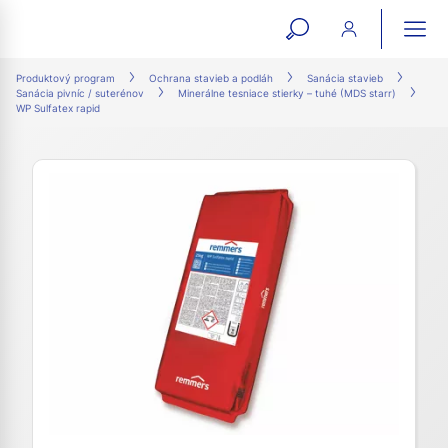
open
ope
search
mai
ation
Produktový program
Ochrana stavieb a podláh
Sanácia stavieb
Sanácia pivníc / suterénov
Minerálne tesniace stierky – tuhé (MDS starr)
form
navi
WP Sulfatex rapid