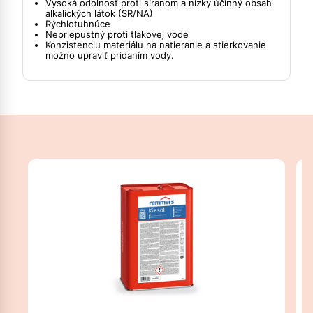
Vysoká odolnosť proti síranom a nízky účinný obsah
alkalických látok (SR/NA)
Rýchlotuhnúce
Nepriepustný proti tlakovej vode
Konzistenciu materiálu na natieranie a stierkovanie
možno upraviť pridaním vody.