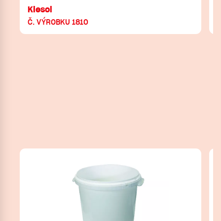
Kiesol
Č. VÝROBKU 1810