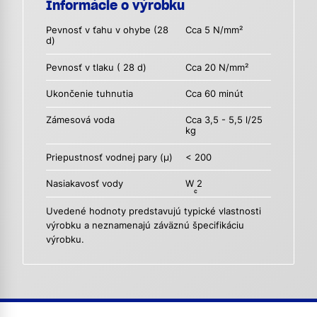
Informácie o výrobku
Pevnosť v ťahu v ohybe (28
Cca 5 N/mm²
d)
Pevnosť v tlaku ( 28 d)
Cca 20 N/mm²
Ukončenie tuhnutia
Cca 60 minút
Zámesová voda
Cca 3,5 - 5,5 l/25
kg
Priepustnosť vodnej pary (µ)
< 200
Nasiakavosť vody
W
2
c
Uvedené hodnoty predstavujú typické vlastnosti
výrobku a neznamenajú záväznú špecifikáciu
výrobku.