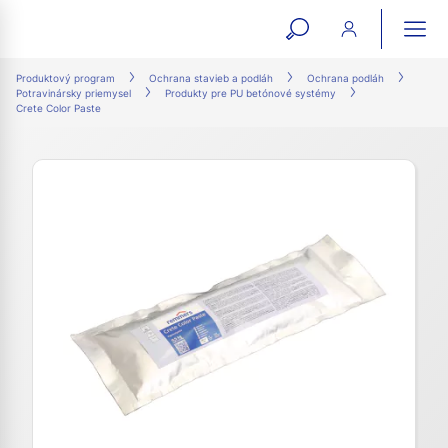
open
ope
search
mai
ation
Produktový program
Ochrana stavieb a podláh
Ochrana podláh
Potravinársky priemysel
Produkty pre PU betónové systémy
form
navi
Crete Color Paste